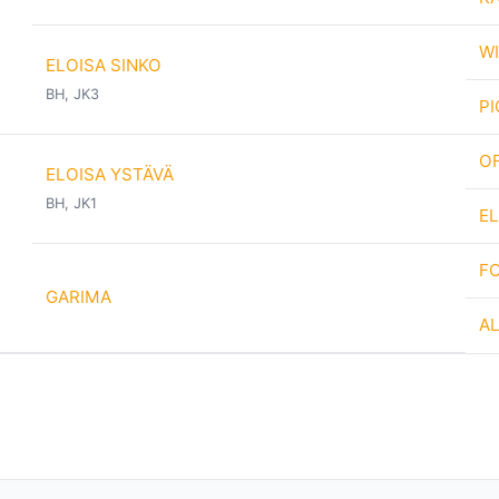
W
ELOISA SINKO
BH, JK3
PI
OF
ELOISA YSTÄVÄ
BH, JK1
EL
F
GARIMA
A