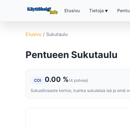
Etusivu
Tietoja
Pentu
Etusivu
/
Sukutaulu
Pentueen Sukutaulu
0.00 %
COI
(4 polvea)
Sukusiitosaste kertoo, kuinka sukulaisia isä ja emä o