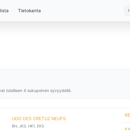
lista
Tietokanta
vat toisilleen 4 sukupolven syvyydellä.
R
UDO DES CRETUZ NEUFS
BH, JK3, HK1, EK3
K