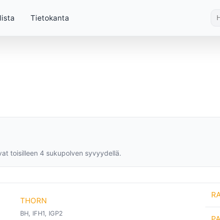
lista
Tietokanta
vat toisilleen 4 sukupolven syvyydellä.
R
THORN
BH, IFH1, IGP2
P