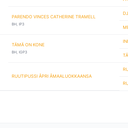
D
PARENDO VINCES CATHERINE TRAMELL
BH, IP3
M
IN
TÄMÄ ON KONE
BH, IGP3
T
RU
RUUTIPUSSI ÅPRI ÅMAALUOKKAANSA
RU