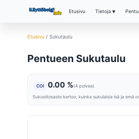
Etusivu
Tietoja
Pentu
Etusivu
/
Sukutaulu
Pentueen Sukutaulu
0.00 %
COI
(4 polvea)
Sukusiitosaste kertoo, kuinka sukulaisia isä ja emä o