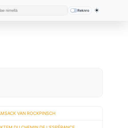
☀️
Reknro
AMSACK VAN ROCKPINSCH
AKTEM DU CHEMIN DE L'ESPÉRANCE