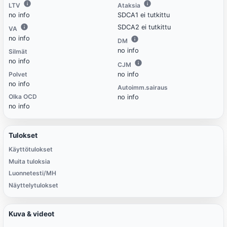
LTV
Ataksia
no info
SDCA1 ei tutkittu
SDCA2 ei tutkittu
VA
no info
DM
no info
Silmät
no info
CJM
Polvet
no info
no info
Autoimm.sairaus
Olka OCD
no info
no info
Tulokset
Käyttötulokset
Muita tuloksia
Luonnetesti/MH
Näyttelytulokset
Kuva & videot