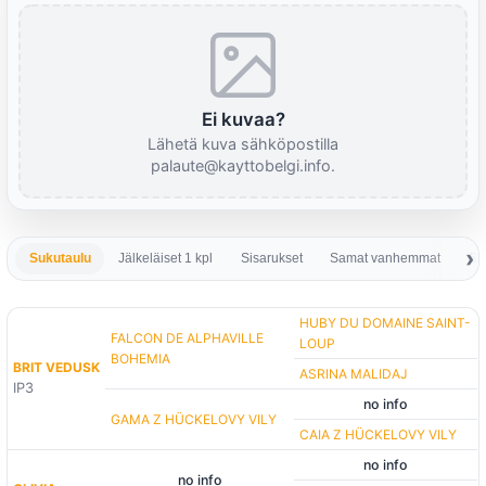
Ei kuvaa?
Lähetä kuva sähköpostilla
palaute@kayttobelgi.info.
Sukutaulu
Jälkeläiset 1 kpl
Sisarukset
Samat vanhemmat
Sa
HUBY DU DOMAINE SAINT-
FALCON DE ALPHAVILLE
LOUP
BOHEMIA
BRIT VEDUSK
ASRINA MALIDAJ
IP3
no info
GAMA Z HÜCKELOVY VILY
CAIA Z HÜCKELOVY VILY
no info
no info