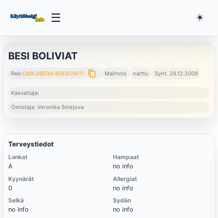
☰
☀️
BESI BOLIVIAT
content_copy
Rek:
CMKU/BOM/4563/09/11
Malinois
narttu
Synt. 29.12.2009
Kasvattaja:
Omistaja: Veronika Smejova
Terveystiedot
Lonkat
Hampaat
A
no info
Kyynärät
Allergiat
0
no info
Selkä
Sydän
no info
no info