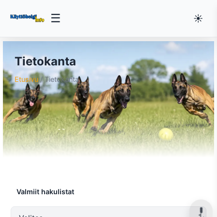
☰
☀️
Tietokanta
Etusivu
/ Tietokanta
Valmiit hakulistat