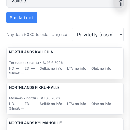
Suodattimet
Näyttää: 5030 tulosta
Järjestä:
NORTHLANDS KALLEHIN
Tervueren • narttu • S: 16.6.2026
HD:
—
ED:
—
Selkä:
no info
LTV:
no info
Olat:
no info
Silmät:
—
NORTHLANDS PIKKU-KALLE
Malinois • narttu • S: 16.6.2026
HD:
—
ED:
—
Selkä:
no info
LTV:
no info
Olat:
no info
Silmät:
—
NORTHLANDS KYLMÄ-KALLE