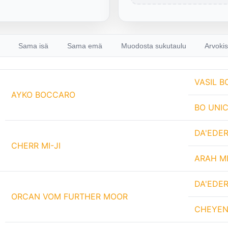
Sama isä
Sama emä
Muodosta sukutaulu
Arvokis
VASIL 
AYKO BOCCARO
BO UNI
DA'EDE
CHERR MI-JI
ARAH MI
DA'EDE
ORCAN VOM FURTHER MOOR
CHEYEN