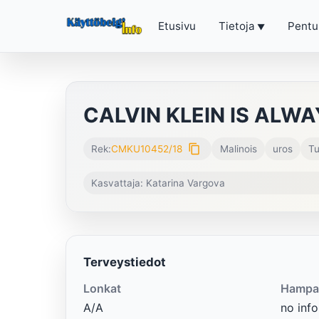
Etusivu
Tietoja
Pentu
CALVIN KLEIN IS ALW
content_copy
Rek:
CMKU10452/18
Malinois
uros
Tu
Kasvattaja: Katari­na Vargova
Terveystiedot
Lonkat
Hampa
A/A
no info