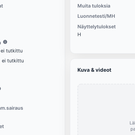
at
Muita tuloksia
Luonnetesti/MH
Näyttelytulokset
H
a
i tutkittu
ei tutkittu
Kuva & videot
m.sairaus
Lä
et
pa