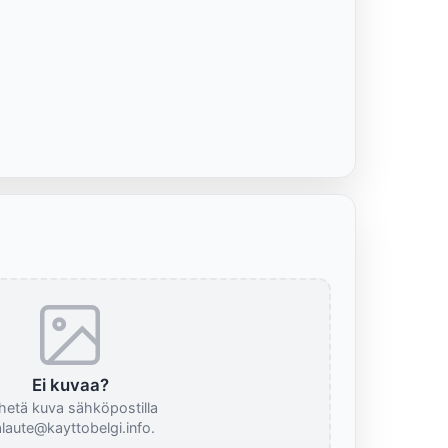
Ei kuvaa?
hetä kuva sähköpostilla
laute@kayttobelgi.info.