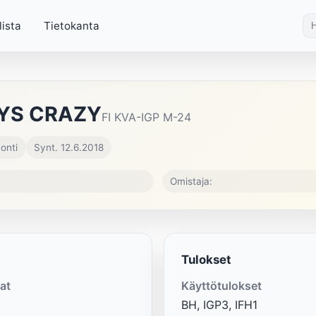
lista
Tietokanta
AYS CRAZY
FI KVA-IGP M-24
onti
Synt. 12.6.2018
Omistaja:
Tulokset
at
Käyttötulokset
BH, IGP3, IFH1