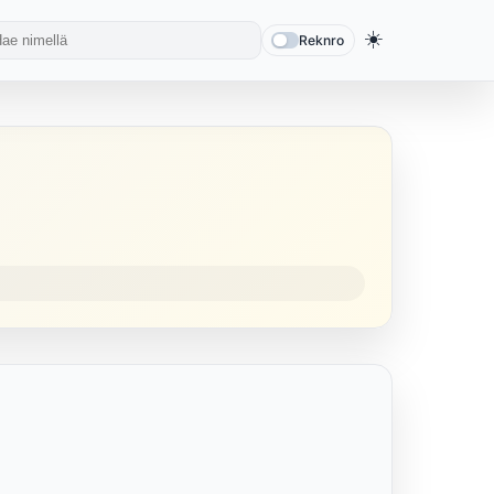
☀️
Reknro