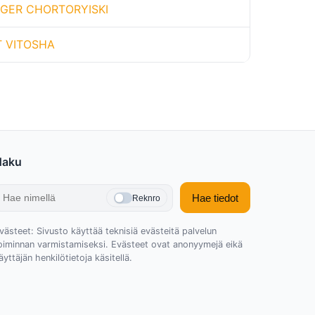
GER CHORTORYISKI
T VITOSHA
Haku
Hae tiedot
Reknro
västeet: Sivusto käyttää teknisiä evästeitä palvelun
oiminnan varmistamiseksi. Evästeet ovat anonyymejä eikä
äyttäjän henkilötietoja käsitellä.