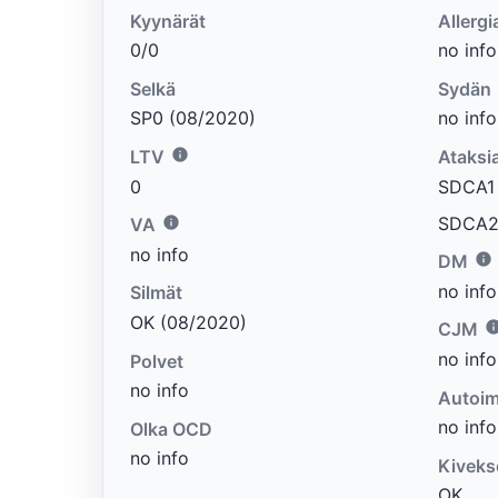
Kyynärät
Allergi
0/0
no info
Selkä
Sydän
SP0 (08/2020)
no info
LTV
Ataksi
0
SDCA1 e
SDCA2 
VA
no info
DM
no info
Silmät
OK (08/2020)
CJM
no info
Polvet
no info
Autoim
no info
Olka OCD
no info
Kiveks
OK