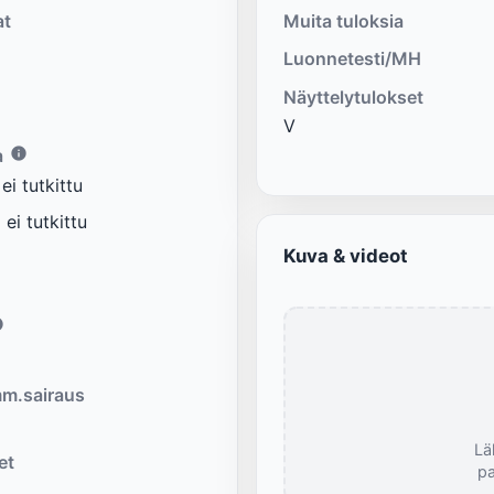
at
Muita tuloksia
Luonnetesti/MH
Näyttelytulokset
V
a
i tutkittu
ei tutkittu
Kuva & videot
m.sairaus
Lä
et
pa