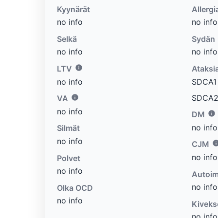
Kyynärät
Allergi
no info
no info
Selkä
Sydän
no info
no info
LTV
Ataksi
no info
SDCA1 e
SDCA2 
VA
no info
DM
no info
Silmät
no info
CJM
no info
Polvet
no info
Autoim
no info
Olka OCD
no info
Kiveks
no info