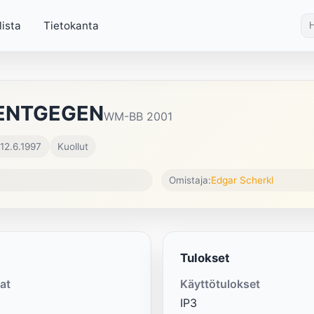
lista
Tietokanta
 ENTGEGEN
WM-BB 2001
 12.6.1997
Kuollut
Omistaja:
Edgar Scherkl
Tulokset
at
Käyttötulokset
IP3