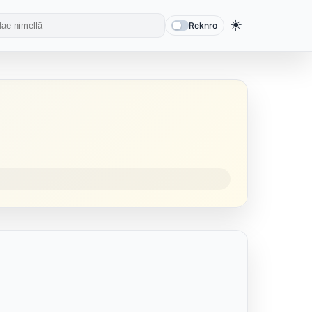
☀️
Reknro