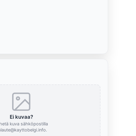
Ei kuvaa?
hetä kuva sähköpostilla
laute@kayttobelgi.info.