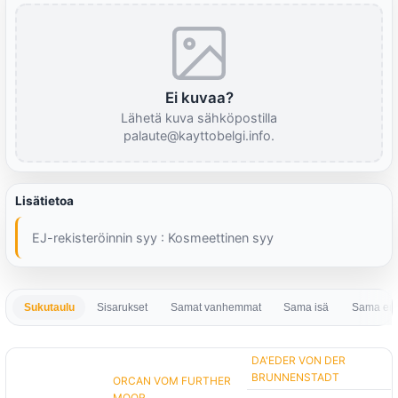
Ei kuvaa?
Lähetä kuva sähköpostilla
palaute@kayttobelgi.info.
Lisätietoa
EJ-rekisteröinnin syy : Kosmeettinen syy
Sukutaulu
Sisarukset
Samat vanhemmat
Sama isä
Sama em
DA'EDER VON DER
BRUNNENSTADT
ORCAN VOM FURTHER
MOOR