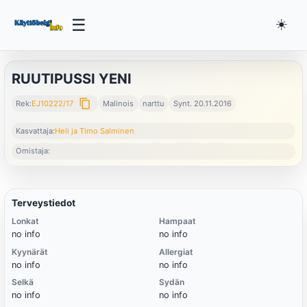
☰
☀️
RUUTIPUSSI YENI
content_copy
Rek:
EJ10222/17
Malinois
narttu
Synt. 20.11.2016
Kasvattaja:
Heli ja Timo Salminen
Omistaja:
Terveystiedot
Lonkat
Hampaat
no info
no info
Kyynärät
Allergiat
no info
no info
Selkä
Sydän
no info
no info