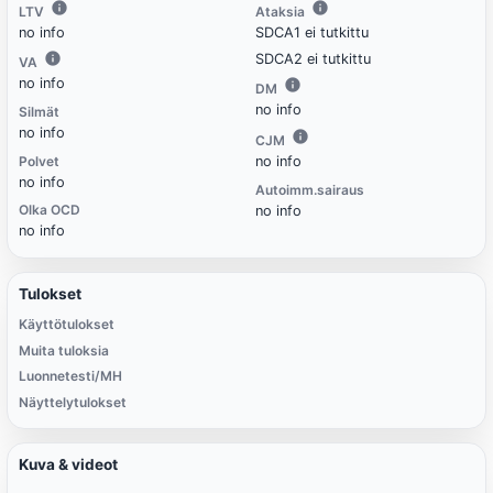
LTV
Ataksia
no info
SDCA1 ei tutkittu
SDCA2 ei tutkittu
VA
no info
DM
no info
Silmät
no info
CJM
Polvet
no info
no info
Autoimm.sairaus
Olka OCD
no info
no info
Tulokset
Käyttötulokset
Muita tuloksia
Luonnetesti/MH
Näyttelytulokset
Kuva & videot