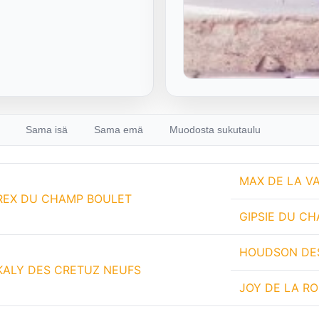
Sama isä
Sama emä
Muodosta sukutaulu
MAX DE LA V
REX DU CHAMP BOULET
GIPSIE DU C
HOUDSON DE
KALY DES CRETUZ NEUFS
JOY DE LA R