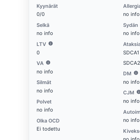
Kyynärät
Allergi
0/0
no info
Selkä
Sydän
no info
no info
LTV
Ataksi
0
SDCA1 e
SDCA2 
VA
no info
DM
no info
Silmät
no info
CJM
no info
Polvet
no info
Autoim
no info
Olka OCD
Ei todettu
Kiveks
no info