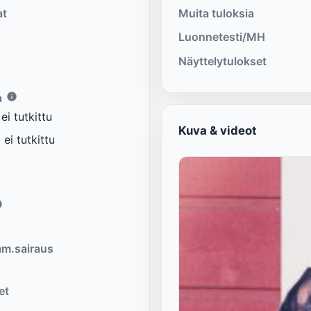
at
Muita tuloksia
Luonnetesti/MH
Näyttelytulokset
a
i tutkittu
Kuva & videot
ei tutkittu
m.sairaus
et