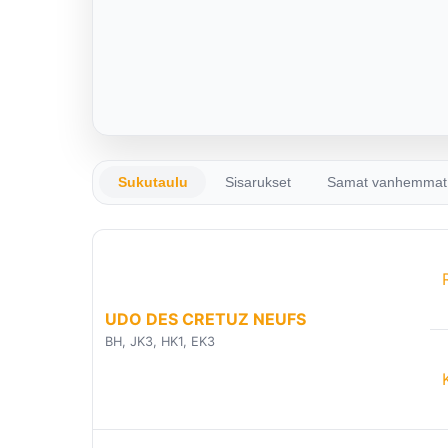
Sukutaulu
Sisarukset
Samat vanhemmat
UDO DES CRETUZ NEUFS
BH, JK3, HK1, EK3