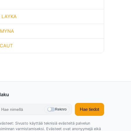
E LAYKA
AMYNA
SCAUT
Haku
Hae tiedot
Reknro
västeet: Sivusto käyttää teknisiä evästeitä palvelun
oiminnan varmistamiseksi. Evästeet ovat anonyymejä eikä