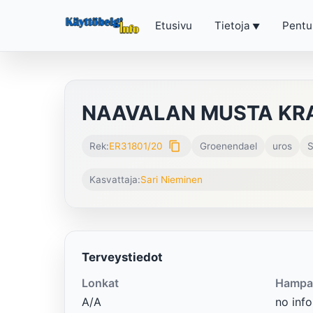
Etusivu
Tietoja
Pentu
NAAVALAN MUSTA KR
content_copy
Rek:
ER31801/20
Groenendael
uros
S
Kasvattaja:
Sari Nieminen
Terveystiedot
Lonkat
Hampa
A/A
no info