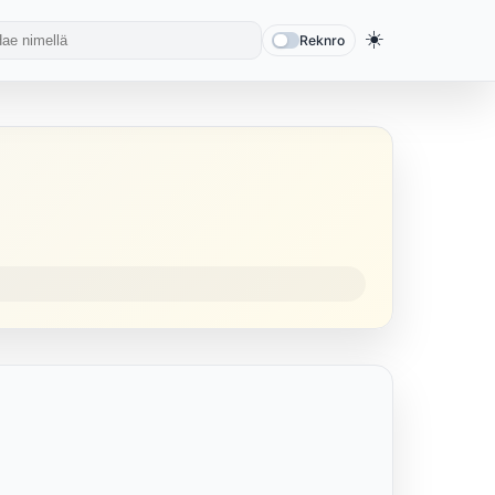
☀️
Reknro