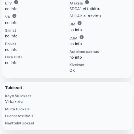
LTV
Ataksia
no info
SDCA1 ei tutkittu
SDCA2 ei tutkittu
VA
no info
DM
no info
Silmät
no info
CJM
Polvet
no info
no info
Autoimm.sairaus
Olka OCD
no info
no info
Kivekset
OK
Tulokset
Käyttötulokset
Virkakoira
Muita tuloksia
Luonnetesti/MH
Näyttelytulokset