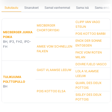
Sukutaulu
Sisarukset
Samat vanhemmat
Sama isä
Sama emä
CLIPP VAN VAGO
MECBERGER
STEIJN
CHORTORYISKI
MECBERGER JUKKA
POIS KOTTOO BARBI
POIKA
ENOX DER SONNE
BH, IP3, FH2, IPO-
ENTGEGEN
AIMEE VOM SCHNELLEN
FH
FALKEN
FACE VOM ROTEN
MILAN
DOVRE FJELD VASCO
GAST VLAAMSE LEEUW
LOLA VLAAMSE
LEEUW
TULIKUUMA
POLTTOPULLO
QUARL DES DEUX
BH
POTTOIS
POIS KOTTOO ELSA
SISLEY DES DEUX
POTTOIS