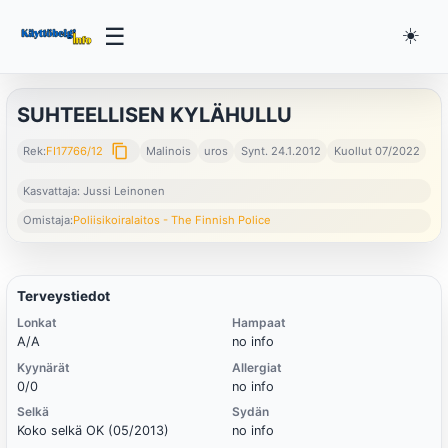
☰
☀️
SUHTEELLISEN KYLÄHULLU
content_copy
Rek:
FI17766/12
Malinois
uros
Synt. 24.1.2012
Kuollut 07/2022
Kasvattaja: Jussi Leinonen
Omistaja:
Poliisikoiralaitos - The Finnish Police
Terveystiedot
Lonkat
Hampaat
A/A
no info
Kyynärät
Allergiat
0/0
no info
Selkä
Sydän
Koko selkä OK (05/2013)
no info