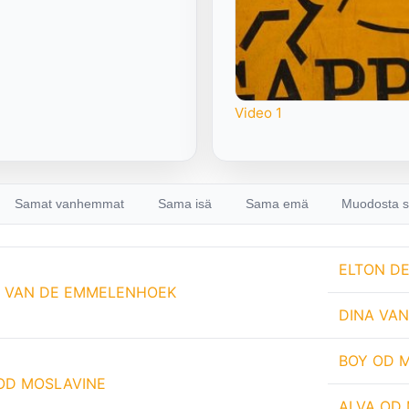
Video 1
Samat vanhemmat
Sama isä
Sama emä
Muodosta s
ELTON DE
 VAN DE EMMELENHOEK
DINA VA
BOY OD 
OD MOSLAVINE
ALVA OD