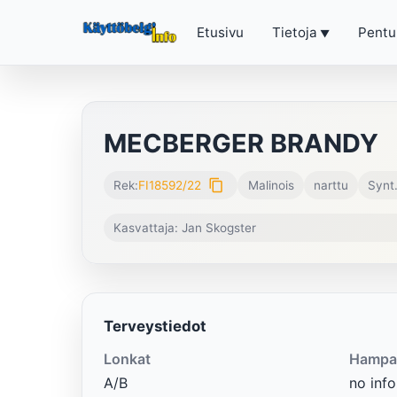
Etusivu
Tietoja
Pentu
MECBERGER BRANDY
content_copy
Rek:
FI18592/22
Malinois
narttu
Synt
Kasvattaja: Jan Skogster
Terveystiedot
Lonkat
Hampa
A/B
no info