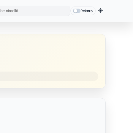
☀️
Reknro