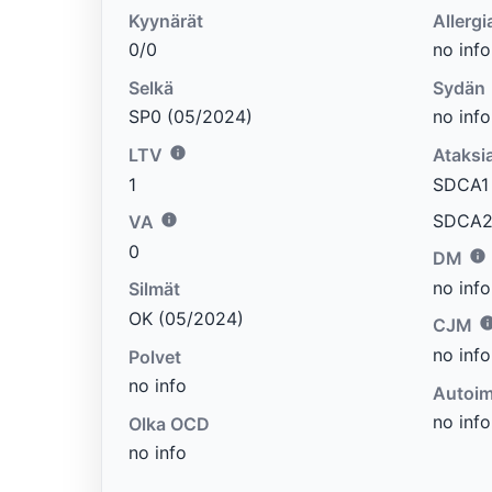
Kyynärät
Allergi
0/0
no info
Selkä
Sydän
SP0 (05/2024)
no info
LTV
Ataksi
1
SDCA1 e
SDCA2 
VA
0
DM
no info
Silmät
OK (05/2024)
CJM
no info
Polvet
no info
Autoim
no info
Olka OCD
no info