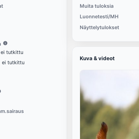
at
Muita tuloksia
Luonnetesti/MH
Näyttelytulokset
a
i tutkittu
Kuva & videot
ei tutkittu
m.sairaus