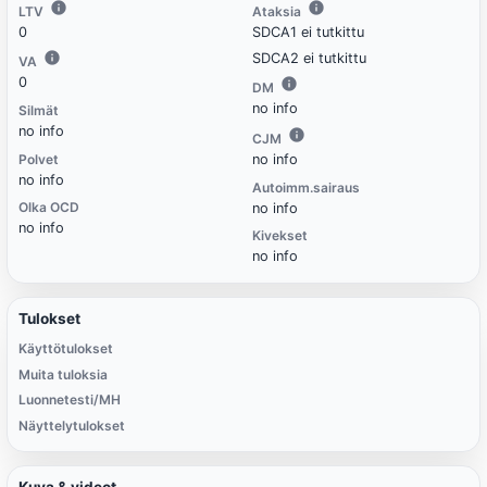
LTV
Ataksia
0
SDCA1 ei tutkittu
SDCA2 ei tutkittu
VA
0
DM
no info
Silmät
no info
CJM
Polvet
no info
no info
Autoimm.sairaus
Olka OCD
no info
no info
Kivekset
no info
Tulokset
Käyttötulokset
Muita tuloksia
Luonnetesti/MH
Näyttelytulokset