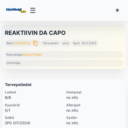
☰
☀️
REAKTIIVIN DA CAPO
content_copy
Rek:
FI25182/22
Tervueren
uros
Synt. 18.3.2022
Kasvattaja:
Reeta Pollari
Omistaja:
Terveystiedot
Lonkat
Hampaat
B/B
no info
Kyynärät
Allergiat
0/1
no info
Selkä
Sydän
SP0 (07/2024)
no info