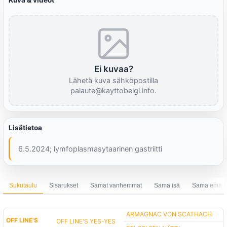
Kuva & videot
Ei kuvaa?
Lähetä kuva sähköpostilla
palaute@kayttobelgi.info.
Lisätietoa
6.5.2024; lymfoplasmasytaarinen gastriitti
Sukutaulu
Sisarukset
Samat vanhemmat
Sama isä
Sama emä
ARMAGNAC VON SCATHACH
OFF LINE'S
OFF LINE'S YES-YES