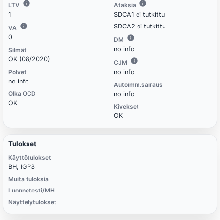
LTV
Ataksia
1
SDCA1 ei tutkittu
SDCA2 ei tutkittu
VA
0
DM
no info
Silmät
OK (08/2020)
CJM
Polvet
no info
no info
Autoimm.sairaus
Olka OCD
no info
OK
Kivekset
OK
Tulokset
Käyttötulokset
BH, IGP3
Muita tuloksia
Luonnetesti/MH
Näyttelytulokset