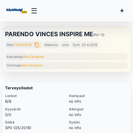
☰
☀️
PARENDO VINCES INSPIRE ME
RM-19
content_copy
Rek:
FI30929/16
Malinois
uros
Synt. 25.4.2016
Kasvattaja:
Mia Skogster
Omistaja:
Mia Skogster
Terveystiedot
Lonkat
Hampaat
B/B
no info
Kyynärät
Allergiat
0/0
no info
Selkä
Sydän
SP0 (05/2018)
no info