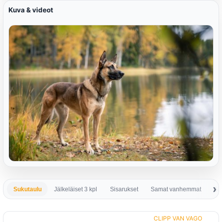
Kuva & videot
Sukutaulu
Jälkeläiset 3 kpl
Sisarukset
Samat vanhemmat
Sa
CLIPP VAN VAGO