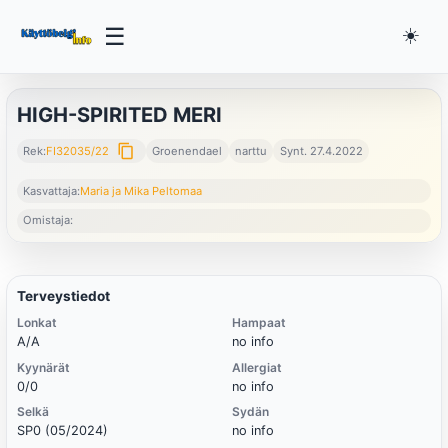
☰
☀️
HIGH-SPIRITED MERI
content_copy
Rek:
FI32035/22
Groenendael
narttu
Synt. 27.4.2022
Kasvattaja:
Maria ja Mika Peltomaa
Omistaja:
Terveystiedot
Lonkat
Hampaat
A/A
no info
Kyynärät
Allergiat
0/0
no info
Selkä
Sydän
SP0 (05/2024)
no info