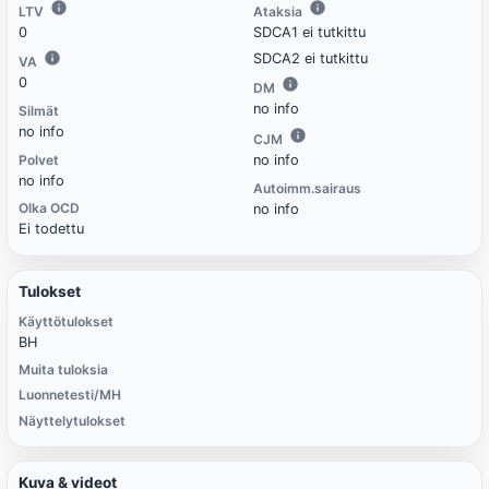
LTV
Ataksia
0
SDCA1 ei tutkittu
SDCA2 ei tutkittu
VA
0
DM
no info
Silmät
no info
CJM
Polvet
no info
no info
Autoimm.sairaus
Olka OCD
no info
Ei todettu
Tulokset
Käyttötulokset
BH
Muita tuloksia
Luonnetesti/MH
Näyttelytulokset
Kuva & videot