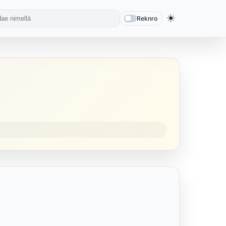
☀️
Reknro