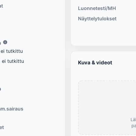
at
Luonnetesti/MH
Näyttelytulokset
a
i tutkittu
ei tutkittu
Kuva & videot
m.sairaus
Lä
pa
et