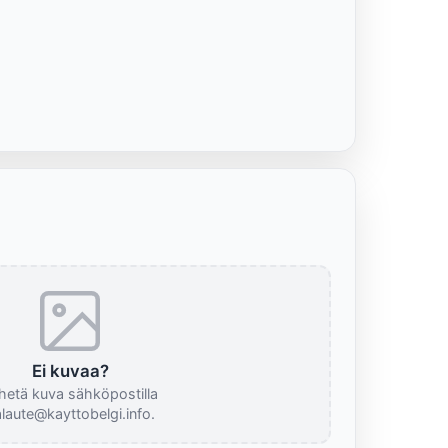
Ei kuvaa?
hetä kuva sähköpostilla
laute@kayttobelgi.info.