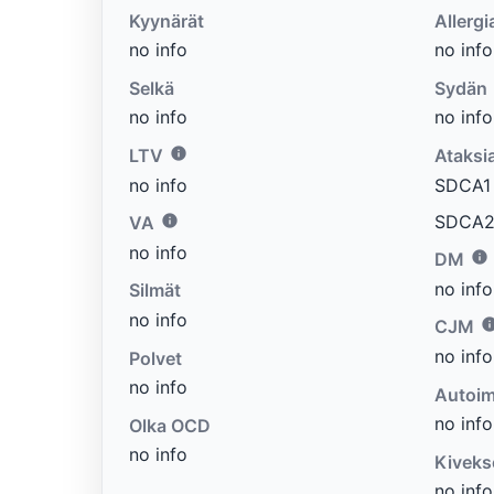
Kyynärät
Allergi
no info
no info
Selkä
Sydän
no info
no info
LTV
Ataksi
no info
SDCA1 e
SDCA2 
VA
no info
DM
no info
Silmät
no info
CJM
no info
Polvet
no info
Autoim
no info
Olka OCD
no info
Kiveks
no info