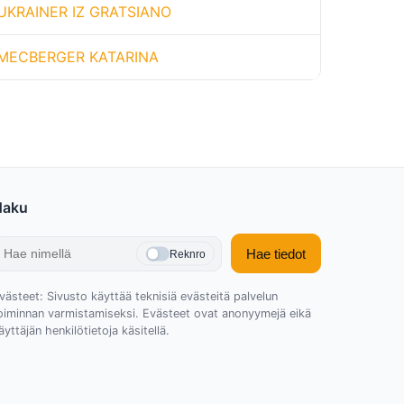
UKRAINER IZ GRATSIANO
MECBERGER KATARINA
Haku
Hae tiedot
Reknro
västeet: Sivusto käyttää teknisiä evästeitä palvelun
oiminnan varmistamiseksi. Evästeet ovat anonyymejä eikä
äyttäjän henkilötietoja käsitellä.