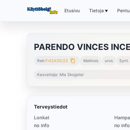
Etusivu
Tietoja
Pentu
PARENDO VINCES INC
content_copy
Rek:
FI42430/23
Malinois
uros
Synt.
Kasvattaja: Mia Skogster
Terveystiedot
Lonkat
Hampa
no info
no info