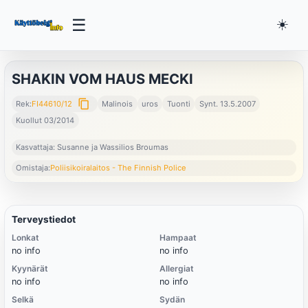
☰
☀️
SHAKIN VOM HAUS MECKI
content_copy
Rek:
FI44610/12
Malinois
uros
Tuonti
Synt. 13.5.2007
Kuollut 03/2014
Kasvattaja: Susanne ja Wassilios Broumas
Omistaja:
Poliisikoiralaitos - The Finnish Police
Terveystiedot
Lonkat
Hampaat
no info
no info
Kyynärät
Allergiat
no info
no info
Selkä
Sydän