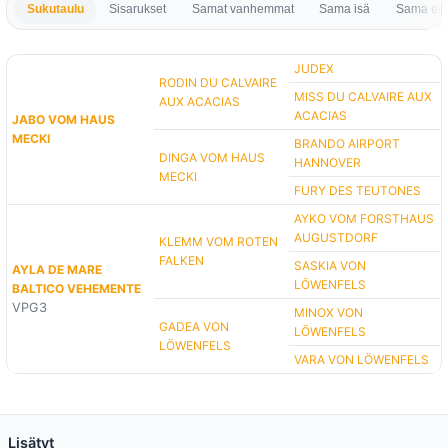
Sukutaulu
Sisarukset
Samat vanhemmat
Sama isä
Sama em
JUDEX
RODIN DU CALVAIRE
MISS DU CALVAIRE AUX
AUX ACACIAS
ACACIAS
JABO VOM HAUS
MECKI
BRANDO AIRPORT
DINGA VOM HAUS
HANNOVER
MECKI
FURY DES TEUTONES
AYKO VOM FORSTHAUS
AUGUSTDORF
KLEMM VOM ROTEN
FALKEN
SASKIA VON
AYLA DE MARE
LÖWENFELS
BALTICO VEHEMENTE
VPG3
MINOX VON
GADEA VON
LÖWENFELS
LÖWENFELS
VARA VON LÖWENFELS
Lisätyt