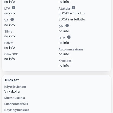
no info
no info
LTV
Ataksia
no info
SDCA1 ei tutkittu
SDCA2 ei tutkittu
VA
no info
DM
no info
Silmät
no info
CJM
Polvet
no info
no info
Autoimm.sairaus
Olka OCD
no info
no info
Kivekset
no info
Tulokset
Käyttötulokset
Virkakoira
Muita tuloksia
Luonnetesti/MH
Näyttelytulokset