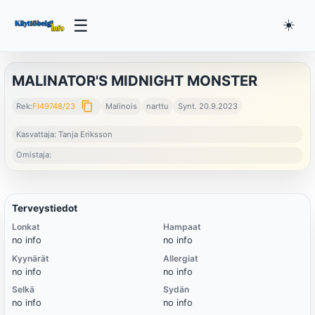
☰
☀️
MALINATOR'S MIDNIGHT MONSTER
content_copy
Rek:
FI49748/23
Malinois
narttu
Synt. 20.9.2023
Kasvattaja: Tanja Eriksson
Omistaja:
Terveystiedot
Lonkat
Hampaat
no info
no info
Kyynärät
Allergiat
no info
no info
Selkä
Sydän
no info
no info