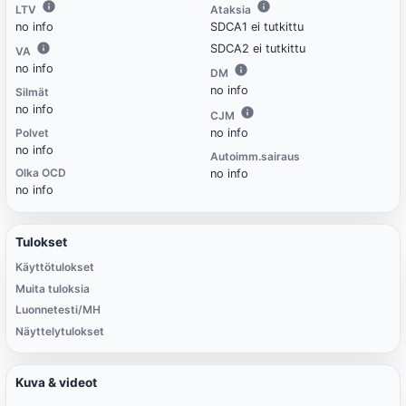
LTV
Ataksia
no info
SDCA1 ei tutkittu
SDCA2 ei tutkittu
VA
no info
DM
no info
Silmät
no info
CJM
Polvet
no info
no info
Autoimm.sairaus
Olka OCD
no info
no info
Tulokset
Käyttötulokset
Muita tuloksia
Luonnetesti/MH
Näyttelytulokset
Kuva & videot