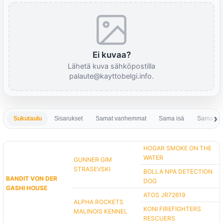
Ei kuvaa?
Lähetä kuva sähköpostilla
palaute@kayttobelgi.info.
Sukutaulu
Sisarukset
Samat vanhemmat
Sama isä
Sama em
HOGAR SMOKE ON THE
WATER
GUNNER GIM
STRASEVSKI
BOLLA NPA DETECTION
BANDIT VON DER
DOG
GASHI HOUSE
ATOS JR72619
ALPHA ROCKETS
KONI FIREFIGHTERS
MALINOIS KENNEL
RESCUERS