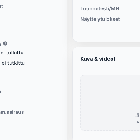
at
Luonnetesti/MH
Näyttelytulokset
a
i tutkittu
Kuva & videot
ei tutkittu
m.sairaus
Lä
pa