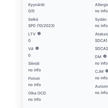
Kyynärät
Allergi
0/0
no info
Selkä
Sydän
SP0 (10/2023)
no info
LTV
Ataksi
0
SDCA1 e
SDCA2 
VA
0
DM
no info
Silmät
no info
CJM
no info
Polvet
no info
Autoim
no info
Olka OCD
no info