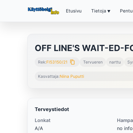
Etusivu
Tietoja
Pentu
OFF LINE'S WAIT-ED-F
content_copy
Rek:
FI53150/21
Tervueren
narttu
Sy
Kasvattaja:
Niina Puputti
Terveystiedot
Lonkat
Hampa
A/A
no info