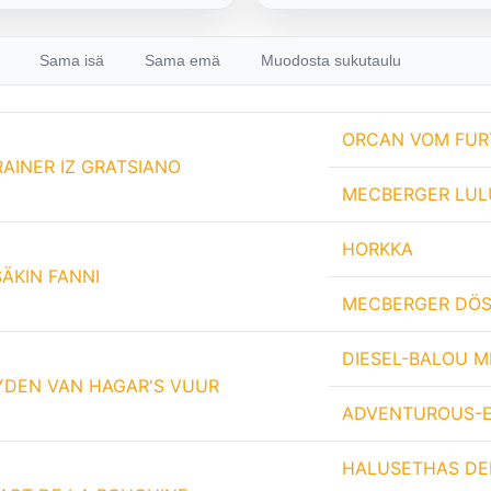
Sama isä
Sama emä
Muodosta sukutaulu
ORCAN VOM FUR
AINER IZ GRATSIANO
MECBERGER LUL
HORKKA
ÄKIN FANNI
MECBERGER DÖ
DIESEL-BALOU 
YDEN VAN HAGAR'S VUUR
ADVENTUROUS-E
HALUSETHAS DE