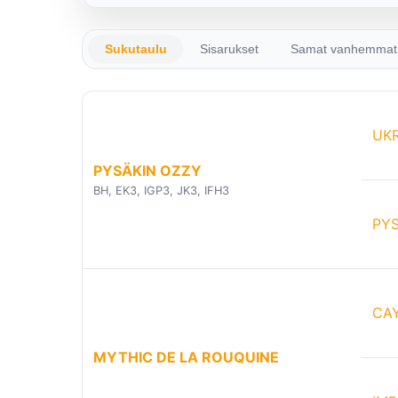
Sukutaulu
Sisarukset
Samat vanhemmat
UKR
PYSÄKIN OZZY
BH, EK3, IGP3, JK3, IFH3
PYS
CA
MYTHIC DE LA ROUQUINE