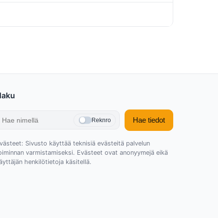
Haku
Hae tiedot
Reknro
västeet: Sivusto käyttää teknisiä evästeitä palvelun
oiminnan varmistamiseksi. Evästeet ovat anonyymejä eikä
äyttäjän henkilötietoja käsitellä.