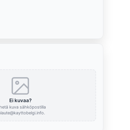
Ei kuvaa?
hetä kuva sähköpostilla
laute@kayttobelgi.info.