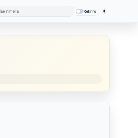
☀️
Reknro