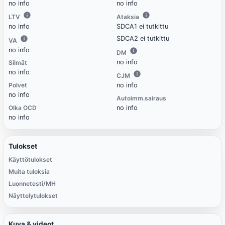
no info
no info
LTV
Ataksia
no info
SDCA1 ei tutkittu
SDCA2 ei tutkittu
VA
no info
DM
no info
Silmät
no info
CJM
Polvet
no info
no info
Autoimm.sairaus
Olka OCD
no info
no info
Tulokset
Käyttötulokset
Muita tuloksia
Luonnetesti/MH
Näyttelytulokset
Kuva & videot