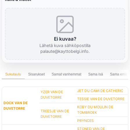
Ei kuvaa?
Lähetä kuva sähköpostilla
palaute@kayttobelgi.info.
Sukutaulu
Sisarukset
Samat vanhemmat
Sama isä
Sama emä
JET DU CAMI DE CATHERIC
YZER VAN DE
DUVETORRE
TESSIE VAN DE DUVETORRE
DOCK VAN DE
KOBY DU MOULIN DE
DUVETORRE
TREESJE VAN DE
TOMBROEK
DUVETORRE
PRYNCES
STONED VAN DE