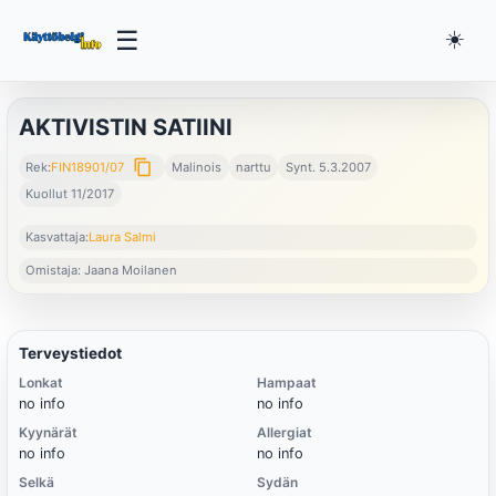
☰
☀️
AKTIVISTIN SATIINI
content_copy
Rek:
FIN18901/07
Malinois
narttu
Synt. 5.3.2007
Kuollut 11/2017
Kasvattaja:
Laura Salmi
Omistaja: Jaana Moilanen
Terveystiedot
Lonkat
Hampaat
no info
no info
Kyynärät
Allergiat
no info
no info
Selkä
Sydän