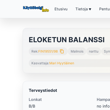
Etusivu
Tietoja
Pentu
ELOKETUN BALANSSI
content_copy
Rek:
FIN19551/98
Malinois
narttu
Syn
Kasvattaja:
Mari Hyytiäinen
Terveystiedot
Lonkat
Hampa
B/B
no info