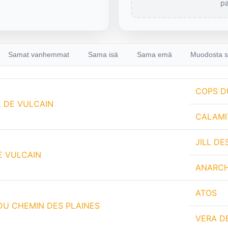
pa
Samat vanhemmat
Sama isä
Sama emä
Muodosta s
COPS D
 DE VULCAIN
CALAMI
JILL DE
E VULCAIN
ANARCH
ATOS
DU CHEMIN DES PLAINES
VERA D