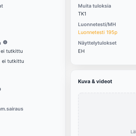
at
Muita tuloksia
TK1
Luonnetesti/MH
Luonnetesti 195p
a
Näyttelytulokset
i tutkittu
EH
ei tutkittu
Kuva & videot
m.sairaus
Lä