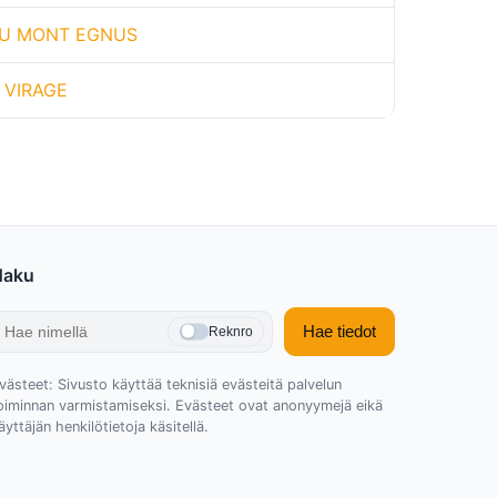
U MONT EGNUS
 VIRAGE
Haku
Hae tiedot
Reknro
västeet: Sivusto käyttää teknisiä evästeitä palvelun
oiminnan varmistamiseksi. Evästeet ovat anonyymejä eikä
äyttäjän henkilötietoja käsitellä.