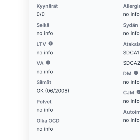
Kyynärät
Allergi
0/0
no info
Selkä
Sydän
no info
no info
LTV
Ataksi
no info
SDCA1 e
SDCA2 
VA
no info
DM
no info
Silmät
OK (06/2006)
CJM
no info
Polvet
no info
Autoim
no info
Olka OCD
no info