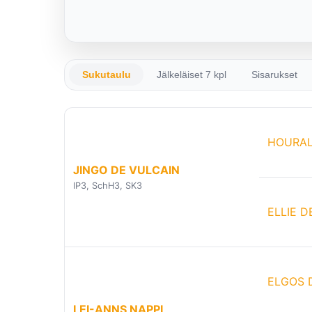
Sukutaulu
Jälkeläiset 7 kpl
Sisarukset
HOURAL
JINGO DE VULCAIN
IP3, SchH3, SK3
ELLIE D
ELGOS 
LEI-ANNS NAPPI