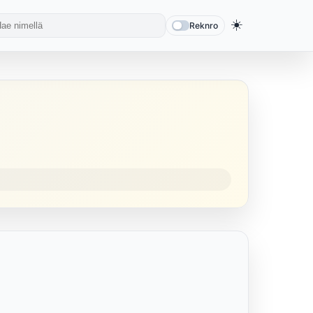
☀️
Reknro