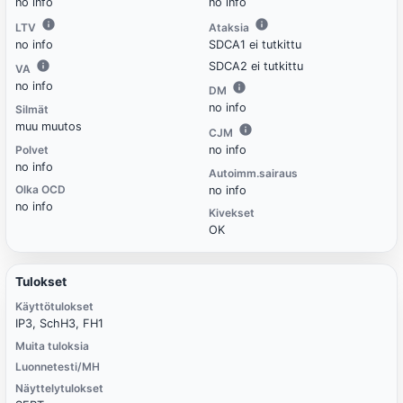
no info
no info
LTV
Ataksia
no info
SDCA1 ei tutkittu
SDCA2 ei tutkittu
VA
no info
DM
no info
Silmät
muu muutos
CJM
Polvet
no info
no info
Autoimm.sairaus
Olka OCD
no info
no info
Kivekset
OK
Tulokset
Käyttötulokset
IP3, SchH3, FH1
Muita tuloksia
Luonnetesti/MH
Näyttelytulokset