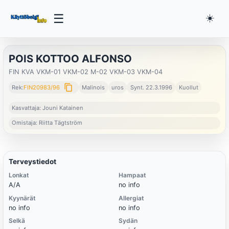
☰
☀️
POIS KOTTOO ALFONSO
FIN KVA VKM-01 VKM-02 M-02 VKM-03 VKM-04
content_copy
Rek:
FIN20983/96
Malinois
uros
Synt. 22.3.1996
Kuollut
Kasvattaja: Jouni Katainen
Omistaja: Riitta Tägtström
Terveystiedot
Lonkat
Hampaat
A/A
no info
Kyynärät
Allergiat
no info
no info
Selkä
Sydän