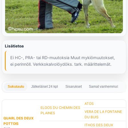
Lisätietoa
Ei HC-, PRA- tai RD-muutoksia Muut mykiömuutokset,
ei perinnöll. Verkkokalvolöydöks. tark. määrittelemät.
Sukutaulu
Jälkeläiset 24 kpl
Sisarukset
Samat vanhemmat
S
ATOS
ELGOS DU CHEMIN DES
VERA DE LA FONTAINE
PLAINES
DU BUIS
QUARL DES DEUX
POTTOIS
ITHOS DES DEUX