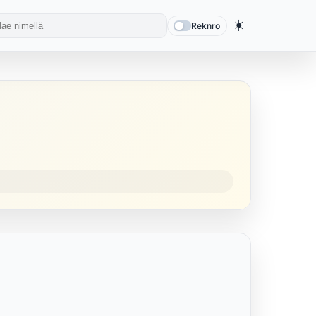
☀️
Reknro