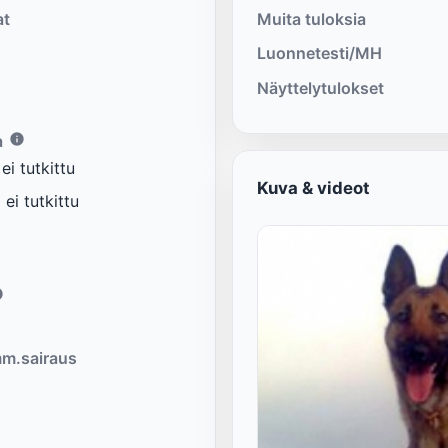
at
Muita tuloksia
Luonnetesti/MH
Näyttelytulokset
a
i tutkittu
Kuva & videot
ei tutkittu
m.sairaus