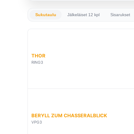
Sukutaulu
Jälkeläiset 12 kpl
Sisarukset
THOR
RING3
BERYLL ZUM CHASSERALBLICK
VPG3