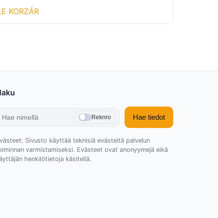
LE KORZÁR
Haku
Hae tiedot
Reknro
västeet: Sivusto käyttää teknisiä evästeitä palvelun
oiminnan varmistamiseksi. Evästeet ovat anonyymejä eikä
äyttäjän henkilötietoja käsitellä.