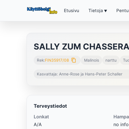
Etusivu
Tietoja
Pentu
SALLY ZUM CHASSERA
content_copy
Rek:
FIN35917/08
Malinois
narttu
Tuo
Kasvattaja: Anne-Rose ja Hans-Peter Schaller
Terveystiedot
Lonkat
Hampa
A/A
no info