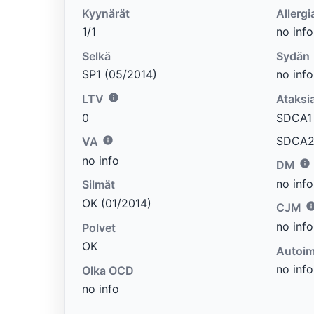
Kyynärät
Allergi
1/1
no info
Selkä
Sydän
SP1 (05/2014)
no info
LTV
Ataksi
0
SDCA1 e
SDCA2 
VA
no info
DM
no info
Silmät
OK (01/2014)
CJM
no info
Polvet
OK
Autoim
no info
Olka OCD
no info