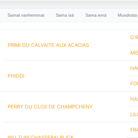
Samat vanhemmat
Sama isä
Sama emä
Muodosta 
G'
PRIMI DU CALVAITE AUX ACACIAS
MI
HA
PHIDGI
FO
HA
PERRY DU CLOS DE CHAMPCHENY
LI
FR
INU ZUM CHASSERALBLICK