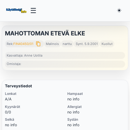
☰
☀️
MAHOTTOMAN ETEVÄ ELKE
content_copy
Rek:
FIN40450/01
Malinois
narttu
Synt. 5.9.2001
Kuollut
Kasvattaja: Anne Uotila
Omistaja:
Terveystiedot
Lonkat
Hampaat
A/A
no info
Kyynärät
Allergiat
0/0
no info
Selkä
Sydän
no info
no info