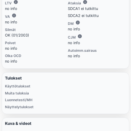
LTV
Ataksia
no info
SDCA1 ei tutkittu
SDCA2 ei tutkittu
VA
no info
DM
no info
Silmät
OK (01/2003)
CJM
Polvet
no info
no info
Autoimm.sairaus
Olka OCD
no info
no info
Tulokset
Käyttötulokset
Muita tuloksia
Luonnetesti/MH
Näyttelytulokset
Kuva & videot