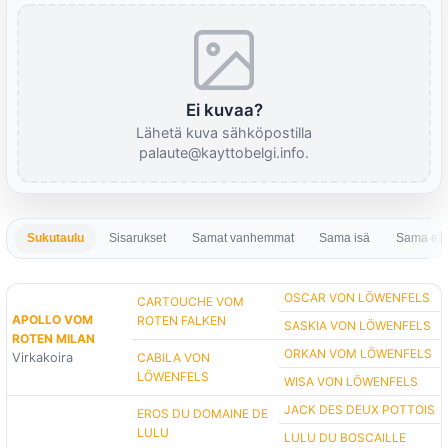
Ei kuvaa?
Lähetä kuva sähköpostilla
palaute@kayttobelgi.info.
Sukutaulu
Sisarukset
Samat vanhemmat
Sama isä
Sama em
OSCAR VON LÖWENFELS
CARTOUCHE VOM
APOLLO VOM
ROTEN FALKEN
SASKIA VON LÖWENFELS
ROTEN MILAN
ORKAN VOM LÖWENFELS
Virkakoira
CABILA VON
LÖWENFELS
WISA VON LÖWENFELS
JACK DES DEUX POTTOIS
EROS DU DOMAINE DE
LULU
LULU DU BOSCAILLE