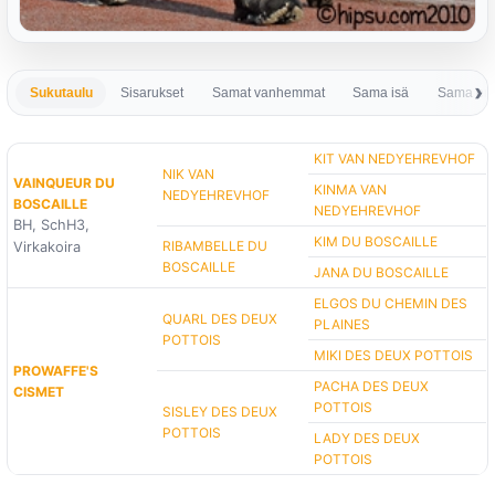
Sukutaulu
Sisarukset
Samat vanhemmat
Sama isä
Sama em
KIT VAN NEDYEHREVHOF
NIK VAN
VAINQUEUR DU
KINMA VAN
NEDYEHREVHOF
BOSCAILLE
NEDYEHREVHOF
BH, SchH3,
KIM DU BOSCAILLE
RIBAMBELLE DU
Virkakoira
BOSCAILLE
JANA DU BOSCAILLE
ELGOS DU CHEMIN DES
QUARL DES DEUX
PLAINES
POTTOIS
MIKI DES DEUX POTTOIS
PROWAFFE'S
PACHA DES DEUX
CISMET
POTTOIS
SISLEY DES DEUX
POTTOIS
LADY DES DEUX
POTTOIS