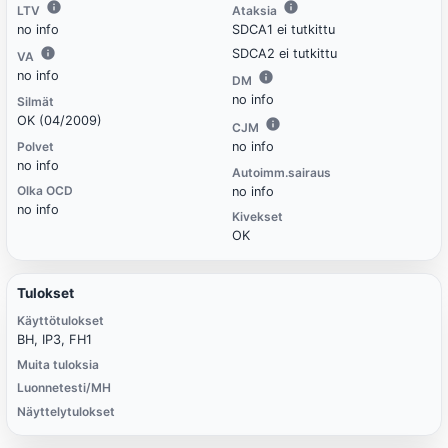
LTV
Ataksia
no info
SDCA1 ei tutkittu
SDCA2 ei tutkittu
VA
no info
DM
no info
Silmät
OK (04/2009)
CJM
Polvet
no info
no info
Autoimm.sairaus
Olka OCD
no info
no info
Kivekset
OK
Tulokset
Käyttötulokset
BH, IP3, FH1
Muita tuloksia
Luonnetesti/MH
Näyttelytulokset