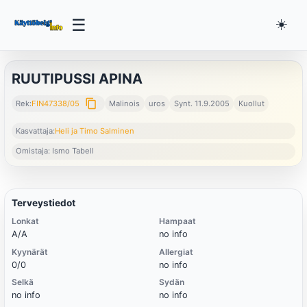
☰
☀️
RUUTIPUSSI APINA
content_copy
Rek:
FIN47338/05
Malinois
uros
Synt. 11.9.2005
Kuollut
Kasvattaja:
Heli ja Timo Salminen
Omistaja: Ismo Tabell
Terveystiedot
Lonkat
Hampaat
A/A
no info
Kyynärät
Allergiat
0/0
no info
Selkä
Sydän
no info
no info