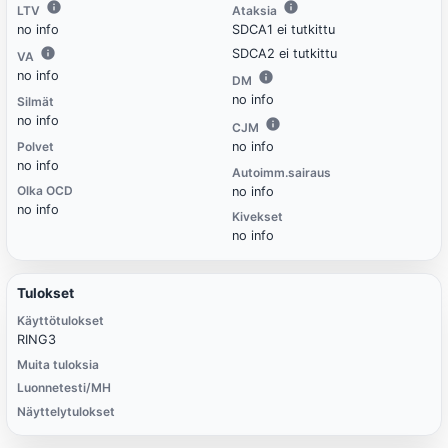
LTV
Ataksia
no info
SDCA1 ei tutkittu
SDCA2 ei tutkittu
VA
no info
DM
no info
Silmät
no info
CJM
Polvet
no info
no info
Autoimm.sairaus
Olka OCD
no info
no info
Kivekset
no info
Tulokset
Käyttötulokset
RING3
Muita tuloksia
Luonnetesti/MH
Näyttelytulokset