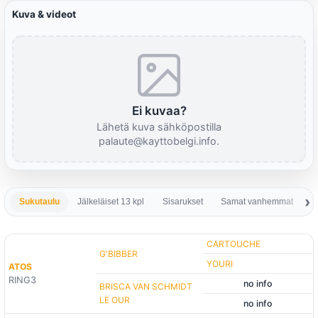
Kuva & videot
Ei kuvaa?
Lähetä kuva sähköpostilla
palaute@kayttobelgi.info.
Sukutaulu
Jälkeläiset 13 kpl
Sisarukset
Samat vanhemmat
S
CARTOUCHE
G'BIBBER
YOURI
ATOS
RING3
no info
BRISCA VAN SCHMIDT
LE OUR
no info