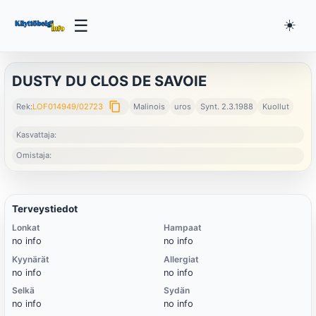
☰
☀️
DUSTY DU CLOS DE SAVOIE
content_copy
Rek:
LOF014949/02723
Malinois
uros
Synt. 2.3.1988
Kuollut
Kasvattaja:
Omistaja:
Terveystiedot
Lonkat
Hampaat
no info
no info
Kyynärät
Allergiat
no info
no info
Selkä
Sydän
no info
no info