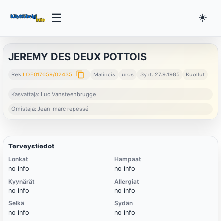
☰
☀️
JEREMY DES DEUX POTTOIS
content_copy
Rek:
LOF017659/02435
Malinois
uros
Synt. 27.9.1985
Kuollut
Kasvattaja: Luc Vansteenbrugge
Omistaja: Jean-marc repessé
Terveystiedot
Lonkat
Hampaat
no info
no info
Kyynärät
Allergiat
no info
no info
Selkä
Sydän
no info
no info