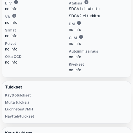
LTV
Ataksia
no info
SDCA1 ei tutkittu
SDCA2 ei tutkittu
VA
no info
DM
no info
Silmät
no info
CJM
Polvet
no info
no info
Autoimm.sairaus
Olka OCD
no info
no info
Kivekset
no info
Tulokset
Käyttötulokset
Muita tuloksia
Luonnetesti/MH
Näyttelytulokset