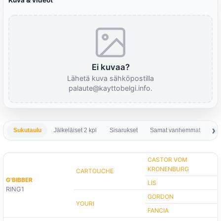
Kuva & videot
Ei kuvaa?
Lähetä kuva sähköpostilla
palaute@kayttobelgi.info.
Sukutaulu
Jälkeläiset 2 kpl
Sisarukset
Samat vanhemmat
Sa
CASTOR VOM
KRONENBURG
CARTOUCHE
G'BIBBER
LIS
RING1
GORDON
YOURI
FANCIA