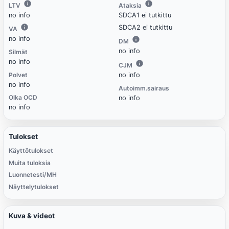
LTV
Ataksia
no info
SDCA1 ei tutkittu
SDCA2 ei tutkittu
VA
no info
DM
no info
Silmät
no info
CJM
Polvet
no info
no info
Autoimm.sairaus
Olka OCD
no info
no info
Tulokset
Käyttötulokset
Muita tuloksia
Luonnetesti/MH
Näyttelytulokset
Kuva & videot