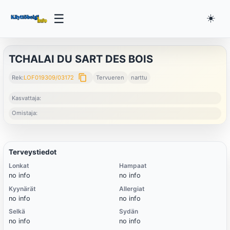
☰
☀️
TCHALAI DU SART DES BOIS
content_copy
Rek:
LOF019309/03172
Tervueren
narttu
Kasvattaja:
Omistaja:
Terveystiedot
Lonkat
Hampaat
no info
no info
Kyynärät
Allergiat
no info
no info
Selkä
Sydän
no info
no info