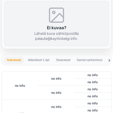
Ei kuvaa?
Lähetä kuva sähköpostilla
palaute@kayttobelgi.info.
Sukutaulu
Jälkeläiset 1 kpl
Sisarukset
Samat vanhemmat
Sa
no info
no info
no info
no info
no info
no info
no info
no info
no info
no info