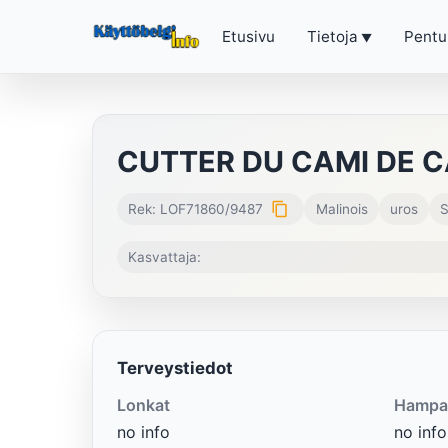
Etusivu
Tietoja
Pentu
CUTTER DU CAMI DE 
content_copy
Rek: LOF71860/9487
Malinois
uros
S
Kasvattaja:
Terveystiedot
Lonkat
Hampa
no info
no info