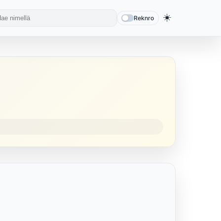
☀️
Reknro