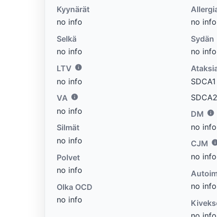
Kyynärät
Allergi
no info
no info
Selkä
Sydän
no info
no info
LTV
Ataksi
no info
SDCA1 e
SDCA2 
VA
no info
DM
no info
Silmät
no info
CJM
no info
Polvet
no info
Autoim
no info
Olka OCD
no info
Kiveks
no info