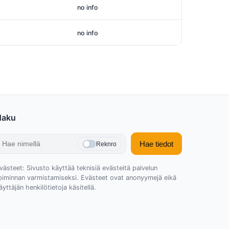
no info
no info
Haku
Hae tiedot
Reknro
västeet: Sivusto käyttää teknisiä evästeitä palvelun
oiminnan varmistamiseksi. Evästeet ovat anonyymejä eikä
äyttäjän henkilötietoja käsitellä.