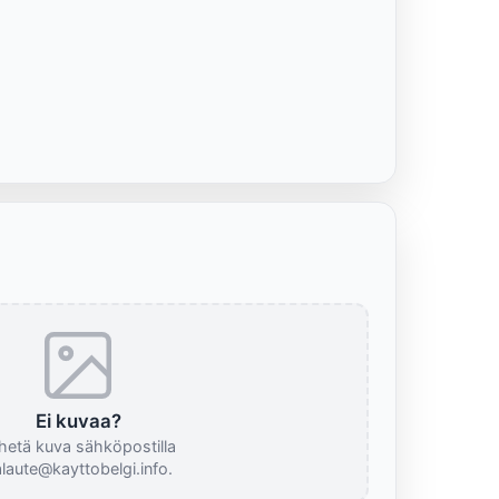
Ei kuvaa?
hetä kuva sähköpostilla
laute@kayttobelgi.info.