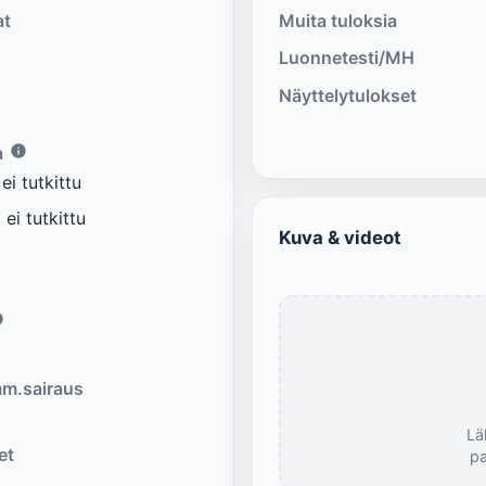
at
Muita tuloksia
Luonnetesti/MH
Näyttelytulokset
a
i tutkittu
ei tutkittu
Kuva & videot
m.sairaus
Lä
et
pa