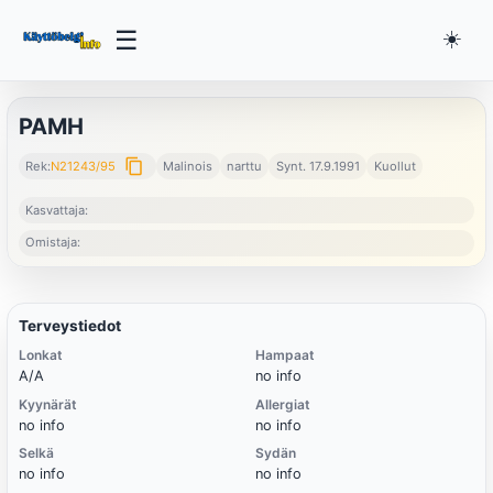
☰
☀️
PAMH
content_copy
Rek:
N21243/95
Malinois
narttu
Synt. 17.9.1991
Kuollut
Kasvattaja:
Omistaja:
Terveystiedot
Lonkat
Hampaat
A/A
no info
Kyynärät
Allergiat
no info
no info
Selkä
Sydän
no info
no info