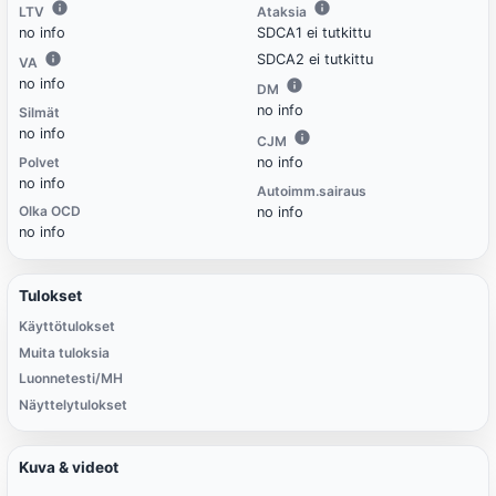
LTV
Ataksia
no info
SDCA1 ei tutkittu
SDCA2 ei tutkittu
VA
no info
DM
no info
Silmät
no info
CJM
Polvet
no info
no info
Autoimm.sairaus
Olka OCD
no info
no info
Tulokset
Käyttötulokset
Muita tuloksia
Luonnetesti/MH
Näyttelytulokset
Kuva & videot