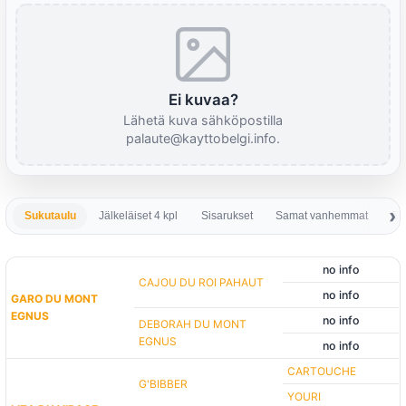
Ei kuvaa?
Lähetä kuva sähköpostilla
palaute@kayttobelgi.info.
Sukutaulu
Jälkeläiset 4 kpl
Sisarukset
Samat vanhemmat
Sa
no info
CAJOU DU ROI PAHAUT
no info
GARO DU MONT
EGNUS
no info
DEBORAH DU MONT
EGNUS
no info
CARTOUCHE
G'BIBBER
YOURI