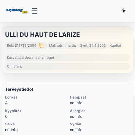
☰
☀️
ULLI DU HAUT DE L'ARIZE
content_copy
Rek: S13736/2004
Malinois
narttu
Synt. 24.5.2003
Kuollut
Kasvattaja: Jean michel roget
Omistaja:
Terveystiedot
Lonkat
Hampaat
A
no info
Kyynärät
Allergiat
0
no info
Selkä
Sydän
no info
no info