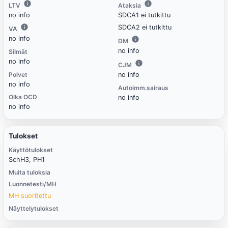
LTV
Ataksia
no info
SDCA1 ei tutkittu
SDCA2 ei tutkittu
VA
no info
DM
no info
Silmät
no info
CJM
Polvet
no info
no info
Autoimm.sairaus
Olka OCD
no info
no info
Tulokset
Käyttötulokset
SchH3, PH1
Muita tuloksia
Luonnetesti/MH
MH suoritettu
Näyttelytulokset