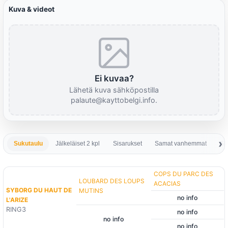
Kuva & videot
Ei kuvaa?
Lähetä kuva sähköpostilla
palaute@kayttobelgi.info.
Sukutaulu
Jälkeläiset 2 kpl
Sisarukset
Samat vanhemmat
Sa
COPS DU PARC DES
LOUBARD DES LOUPS
ACACIAS
SYBORG DU HAUT DE
MUTINS
no info
L'ARIZE
RING3
no info
no info
no info