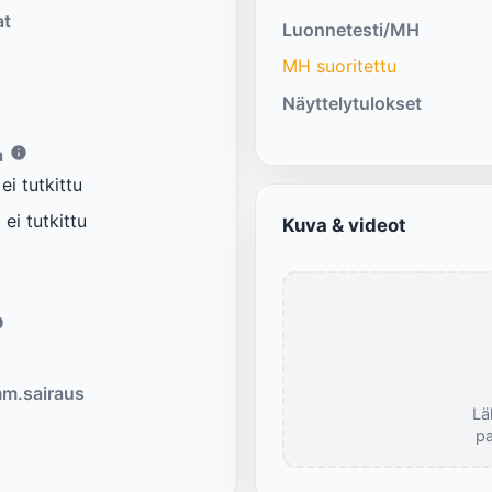
at
Luonnetesti/MH
MH suoritettu
Näyttelytulokset
a
i tutkittu
ei tutkittu
Kuva & videot
m.sairaus
Lä
pa