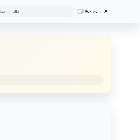
☀️
Reknro