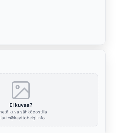
Ei kuvaa?
hetä kuva sähköpostilla
laute@kayttobelgi.info.