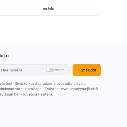
no info
Haku
Hae tiedot
Reknro
västeet: Sivusto käyttää teknisiä evästeitä palvelun
oiminnan varmistamiseksi. Evästeet ovat anonyymejä eikä
äyttäjän henkilötietoja käsitellä.