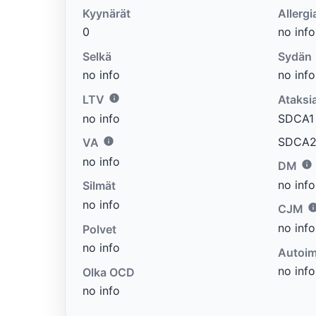
Kyynärät
Allergi
0
no info
Selkä
Sydän
no info
no info
LTV
Ataksi
no info
SDCA1 e
SDCA2 
VA
no info
DM
no info
Silmät
no info
CJM
no info
Polvet
no info
Autoim
no info
Olka OCD
no info