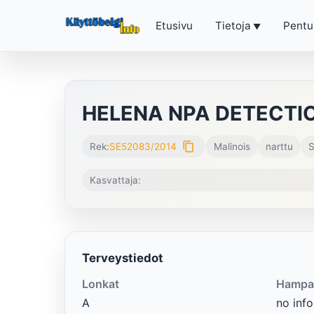
Etusivu
Tietoja
Pentu
HELENA NPA DETECTI
content_copy
Rek:
SE52083/2014
Malinois
narttu
S
Kasvattaja:
Terveystiedot
Lonkat
Hampa
A
no info