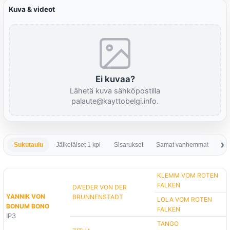
Kuva & videot
Ei kuvaa?
Lähetä kuva sähköpostilla
palaute@kayttobelgi.info.
Sukutaulu
Jälkeläiset 1 kpl
Sisarukset
Samat vanhemmat
Sa
KLEMM VOM ROTEN
FALKEN
DA'EDER VON DER
YANNIK VON
BRUNNENSTADT
LOLA VOM ROTEN
BONUM BONO
FALKEN
IP3
TANGO