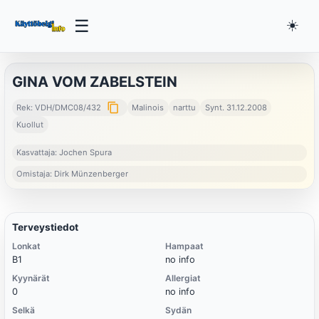
☰
☀️
GINA VOM ZABELSTEIN
content_copy
Rek: VDH/DMC08/432
Malinois
narttu
Synt. 31.12.2008
Kuollut
Kasvattaja: Jochen Spura
Omistaja: Dirk Münzenberger
Terveystiedot
Lonkat
Hampaat
B1
no info
Kyynärät
Allergiat
0
no info
Selkä
Sydän