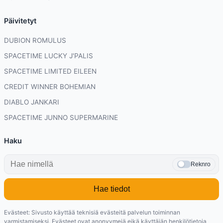
Päivitetyt
DUBION ROMULUS
SPACETIME LUCKY J'PALIS
SPACETIME LIMITED EILEEN
CREDIT WINNER BOHEMIAN
DIABLO JANKARI
SPACETIME JUNNO SUPERMARINE
Haku
Reknro
Hae tiedot
Evästeet: Sivusto käyttää teknisiä evästeitä palvelun toiminnan
varmistamiseksi. Evästeet ovat anonyymejä eikä käyttäjän henkilötietoja