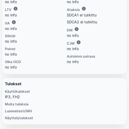
no info
no info
LTV
Ataksia
no info
SDCA1 ei tutkittu
SDCA2 ei tutkittu
VA
no info
DM
no info
Silmät
no info
CJM
Polvet
no info
no info
Autoimm.sairaus
Olka OCD
no info
no info
Tulokset
Käyttötulokset
IP3, FH2
Muita tuloksia
Luonnetesti/MH
Näyttelytulokset