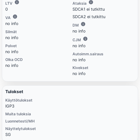
LTV
Ataksia
0
SDCA1 ei tutkittu
SDCA2 ei tutkittu
VA
no info
DM
no info
Silmät
no info
CJM
Polvet
no info
no info
Autoimm.sairaus
Olka OCD
no info
no info
Kivekset
no info
Tulokset
Käyttötulokset
IGP3
Muita tuloksia
Luonnetesti/MH
Näyttelytulokset
SG