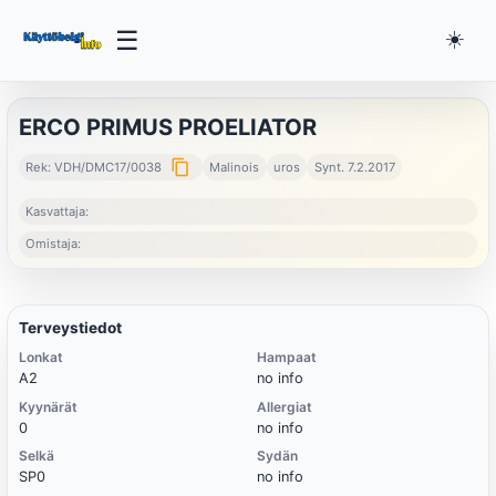
☰
☀️
ERCO PRIMUS PROELIATOR
content_copy
Rek: VDH/DMC17/0038
Malinois
uros
Synt. 7.2.2017
Kasvattaja:
Omistaja:
Terveystiedot
Lonkat
Hampaat
A2
no info
Kyynärät
Allergiat
0
no info
Selkä
Sydän
SP0
no info