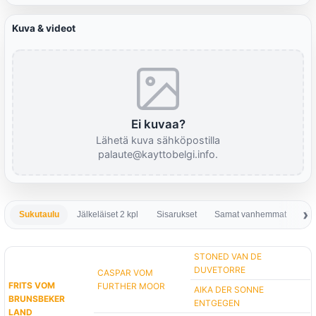
Kuva & videot
Ei kuvaa?
Lähetä kuva sähköpostilla
palaute@kayttobelgi.info.
Sukutaulu
Jälkeläiset 2 kpl
Sisarukset
Samat vanhemmat
Sa
STONED VAN DE
DUVETORRE
CASPAR VOM
FRITS VOM
FURTHER MOOR
AIKA DER SONNE
BRUNSBEKER
ENTGEGEN
LAND