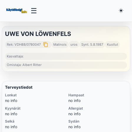
☰
☀️
UWE VON LÖWENFELS
content_copy
Rek: VDH88/0780047
Malinois
uros
Synt. 5.8.1987
Kuollut
Kasvattaja:
Omistaja: Albert Ritter
Terveystiedot
Lonkat
Hampaat
no info
no info
Kyynärät
Allergiat
no info
no info
Selkä
Sydän
no info
no info