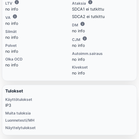
LTV
Ataksia
no info
SDCA1 ei tutkittu
SDCA2 ei tutkittu
VA
no info
DM
no info
Silmät
no info
CJM
Polvet
no info
no info
Autoimm.sairaus
Olka OCD
no info
no info
Kivekset
no info
Tulokset
Käyttötulokset
IP3
Muita tuloksia
Luonnetesti/MH
Näyttelytulokset