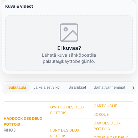
Kuva & videot
Ei kuvaa?
Lähetä kuva sähköpostilla
palaute@kayttobelgi.info.
Sukutaulu
Jälkeläiset 3 kpl
Sisarukset
Samat vanhemmat
Sa
CARTOUCHE
G'VITOU DES DEUX
POTTOIS
JOSQUE
HADDOCK DES DEUX
DAX DES DEUX
POTTOIS
POTTOIS
RING3
FURY DES DEUX
POTTOIS
DORENE DES DEUX