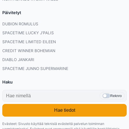
Päivitetyt
DUBION ROMULUS
SPACETIME LUCKY J'PALIS
SPACETIME LIMITED EILEEN
CREDIT WINNER BOHEMIAN
DIABLO JANKARI
SPACETIME JUNNO SUPERMARINE
Haku
Reknro
Hae tiedot
Evästeet: Sivusto käyttää teknisiä evästeitä palvelun toiminnan
varmistamiseksi. Evästeet ovat anonyymejä eikä käyttäjän henkilötietoja