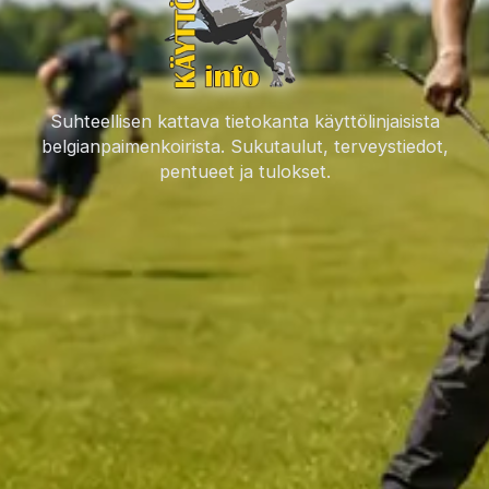
Etusivulta löydät käyttölinjaisten
Suhteellisen kattava tietokanta käyttölinjaisista
belgianpaimenkoirista. Sukutaulut, terveystiedot,
pentueet ja tulokset.