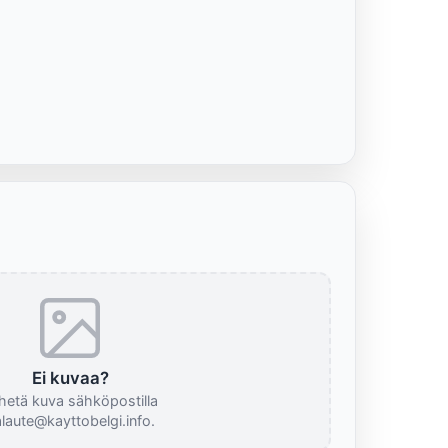
Ei kuvaa?
hetä kuva sähköpostilla
laute@kayttobelgi.info.