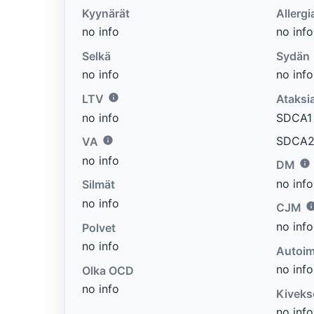
Kyynärät
Allergi
no info
no info
Selkä
Sydän
no info
no info
LTV
Ataksi
no info
SDCA1 e
SDCA2 
VA
no info
DM
no info
Silmät
no info
CJM
no info
Polvet
no info
Autoim
no info
Olka OCD
no info
Kiveks
no info