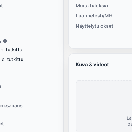
at
Muita tuloksia
Luonnetesti/MH
Näyttelytulokset
a
i tutkittu
ei tutkittu
Kuva & videot
m.sairaus
Lä
et
pa