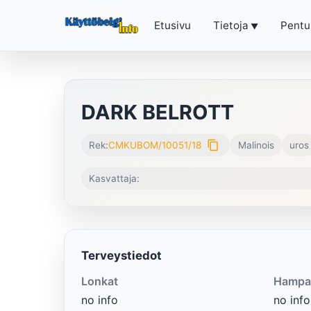
Etusivu
Tietoja
Pentu
DARK BELROTT
content_copy
Rek:
CMKUBOM/10051/18
Malinois
uros
Kasvattaja:
Terveystiedot
Lonkat
Hampa
no info
no info