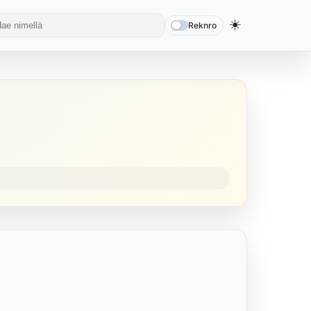
☀️
Reknro