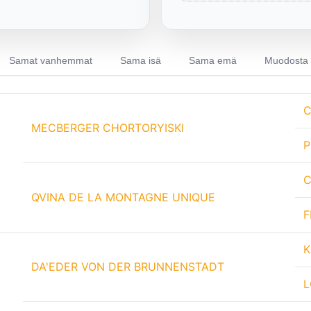
Samat vanhemmat
Sama isä
Sama emä
Muodosta 
C
MECBERGER CHORTORYISKI
P
C
QVINA DE LA MONTAGNE UNIQUE
F
K
DA'EDER VON DER BRUNNENSTADT
L