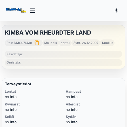
☰
☀️
KIMBA VOM RHEURDTER LAND
content_copy
Rek: DMC07/439
Malinois
narttu
Synt. 26.12.2007
Kuollut
Kasvattaja:
Omistaja:
Terveystiedot
Lonkat
Hampaat
no info
no info
Kyynärät
Allergiat
no info
no info
Selkä
Sydän
no info
no info