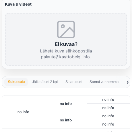
Kuva & videot
Ei kuvaa?
Lähetä kuva sähköpostilla
palaute@kayttobelgi.info.
Sukutaulu
Jälkeläiset 2 kpl
Sisarukset
Samat vanhemmat
Sa
no info
no info
no info
no info
no info
no info
no info