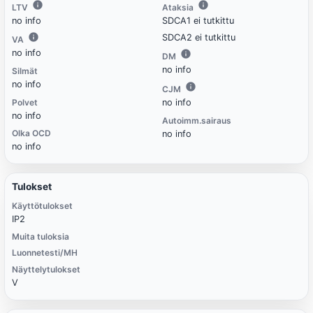
LTV
Ataksia
no info
SDCA1 ei tutkittu
SDCA2 ei tutkittu
VA
no info
DM
no info
Silmät
no info
CJM
Polvet
no info
no info
Autoimm.sairaus
Olka OCD
no info
no info
Tulokset
Käyttötulokset
IP2
Muita tuloksia
Luonnetesti/MH
Näyttelytulokset
V