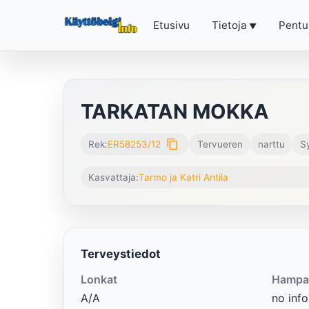
Etusivu
Tietoja
Pentu
TARKATAN MOKKA
content_copy
Rek:
ER58253/12
Tervueren
narttu
S
Kasvattaja:
Tarmo ja Katri Antila
Terveystiedot
Lonkat
Hampa
A/A
no info