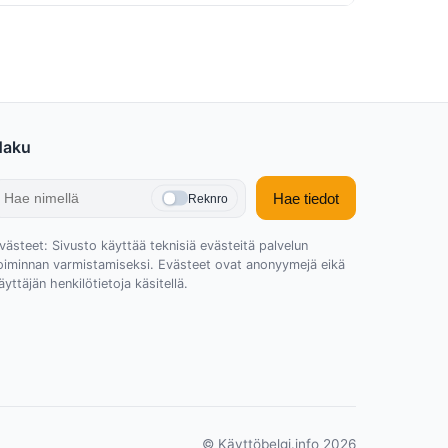
Haku
Hae tiedot
Reknro
västeet: Sivusto käyttää teknisiä evästeitä palvelun
oiminnan varmistamiseksi. Evästeet ovat anonyymejä eikä
äyttäjän henkilötietoja käsitellä.
© Käyttöbelgi.info 2026