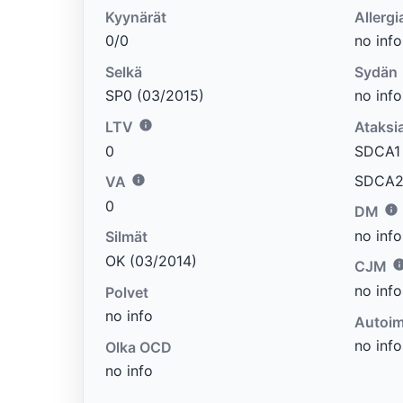
Kyynärät
Allergi
0/0
no info
Selkä
Sydän
SP0 (03/2015)
no info
LTV
Ataksi
0
SDCA1 e
SDCA2 
VA
0
DM
no info
Silmät
OK (03/2014)
CJM
no info
Polvet
no info
Autoim
no info
Olka OCD
no info