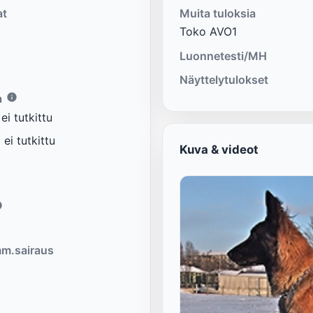
at
Muita tuloksia
Toko AVO1
Luonnetesti/MH
Näyttelytulokset
a
i tutkittu
ei tutkittu
Kuva & videot
m.sairaus