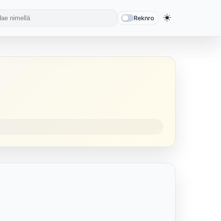
☀️
Reknro