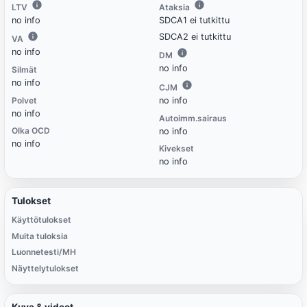
LTV
Ataksia
no info
SDCA1 ei tutkittu
SDCA2 ei tutkittu
VA
no info
DM
no info
Silmät
no info
CJM
Polvet
no info
no info
Autoimm.sairaus
Olka OCD
no info
no info
Kivekset
no info
Tulokset
Käyttötulokset
Muita tuloksia
Luonnetesti/MH
Näyttelytulokset