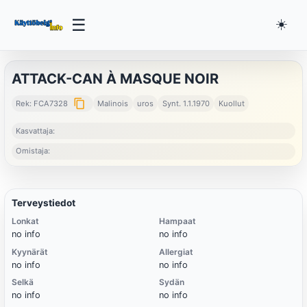
☰
☀️
ATTACK-CAN À MASQUE NOIR
content_copy
Rek: FCA7328
Malinois
uros
Synt. 1.1.1970
Kuollut
Kasvattaja:
Omistaja:
Terveystiedot
Lonkat
Hampaat
no info
no info
Kyynärät
Allergiat
no info
no info
Selkä
Sydän
no info
no info