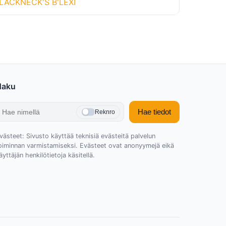
LACKNECK'S B'LEXI
Haku
Hae tiedot
Reknro
västeet: Sivusto käyttää teknisiä evästeitä palvelun
oiminnan varmistamiseksi. Evästeet ovat anonyymejä eikä
äyttäjän henkilötietoja käsitellä.