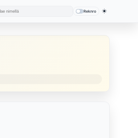
☀️
Reknro