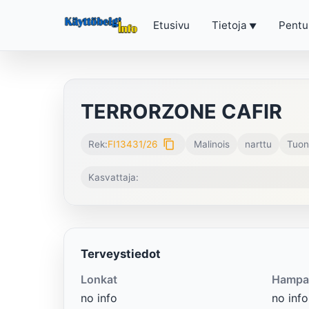
Etusivu
Tietoja
Pentu
TERRORZONE CAFIR
content_copy
Rek:
FI13431/26
Malinois
narttu
Tuon
Kasvattaja:
Terveystiedot
Lonkat
Hampa
no info
no info