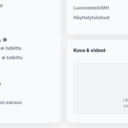
at
Luonnetesti/MH
Näyttelytulokset
a
i tutkittu
Kuva & videot
ei tutkittu
Lä
m.sairaus
pa