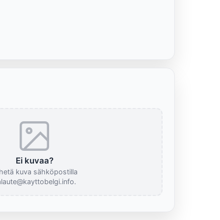
Ei kuvaa?
hetä kuva sähköpostilla
laute@kayttobelgi.info.