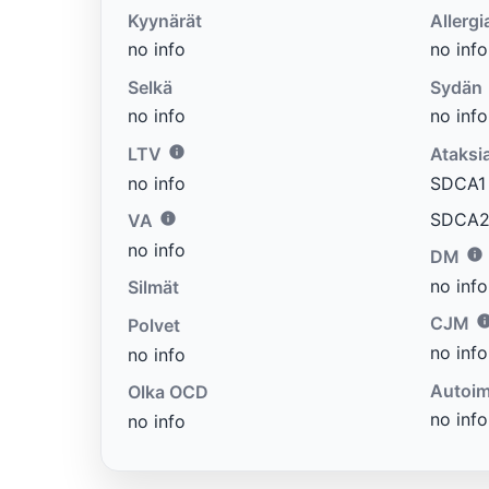
Kyynärät
Allergi
no info
no info
Selkä
Sydän
no info
no info
LTV
Ataksi
no info
SDCA1 e
SDCA2 
VA
no info
DM
no info
Silmät
CJM
Polvet
no info
no info
Autoim
Olka OCD
no info
no info