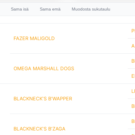
Sama isä
Sama emä
Muodosta sukutaulu
P
FAZER MALIGOLD
A
B
OMEGA MARSHALL DOGS
E
L
BLACKNECK'S B'WAPPER
B
B
BLACKNECK'S B'ZAGA