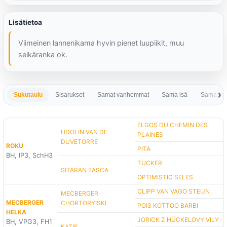
Lisätietoa
Viimeinen lannenikama hyvin pienet luupiikit, muu
selkäranka ok.
Sukutaulu
Sisarukset
Samat vanhemmat
Sama isä
Sama em
ELGOS DU CHEMIN DES
UDOLIN VAN DE
PLAINES
DUVETORRE
ROKU
PITA
BH, IP3, SchH3
TUCKER
SITARAN TASCA
OPTIMISTIC SELES
CLIPP VAN VAGO STEIJN
MECBERGER
MECBERGER
CHORTORYISKI
POIS KOTTOO BARBI
HELKA
JORICK Z HÜCKELOVY VILY
BH, VPG3, FH1
KATIE