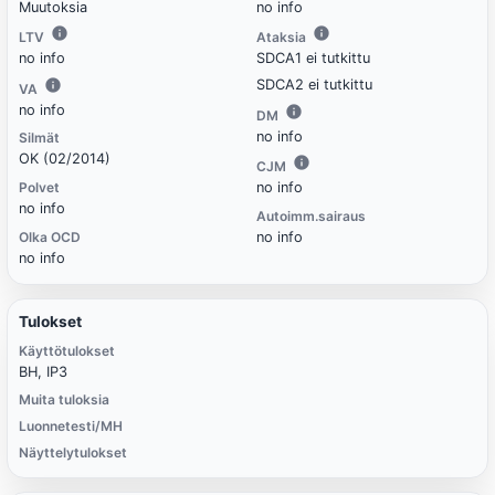
Muutoksia
no info
LTV
Ataksia
no info
SDCA1 ei tutkittu
SDCA2 ei tutkittu
VA
no info
DM
no info
Silmät
OK (02/2014)
CJM
Polvet
no info
no info
Autoimm.sairaus
Olka OCD
no info
no info
Tulokset
Käyttötulokset
BH, IP3
Muita tuloksia
Luonnetesti/MH
Näyttelytulokset