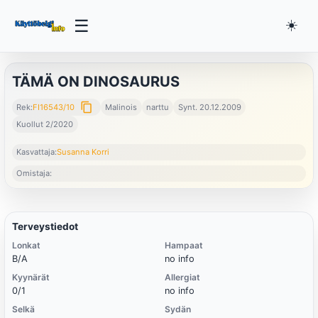
☰
☀️
TÄMÄ ON DINOSAURUS
content_copy
Rek:
FI16543/10
Malinois
narttu
Synt. 20.12.2009
Kuollut 2/2020
Kasvattaja:
Susanna Korri
Omistaja:
Terveystiedot
Lonkat
Hampaat
B/A
no info
Kyynärät
Allergiat
0/1
no info
Selkä
Sydän