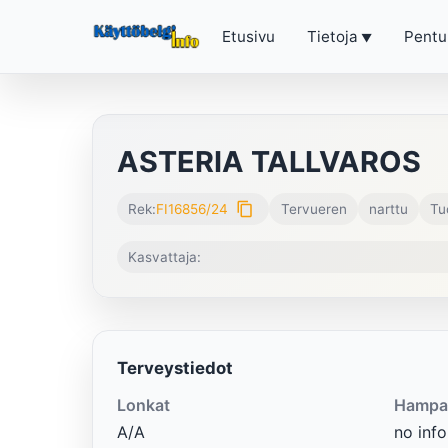
Etusivu
Tietoja
Pentu
ASTERIA TALLVAROS
content_copy
Rek:
FI16856/24
Tervueren
narttu
Tu
Kasvattaja:
Terveystiedot
Lonkat
Hampa
A/A
no info