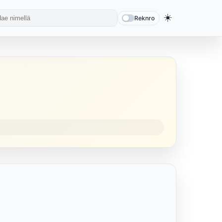
☀️
Reknro