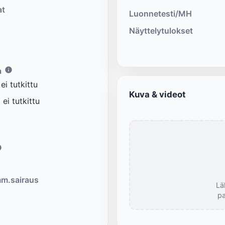
at
Luonnetesti/MH
Näyttelytulokset
a
i tutkittu
Kuva & videot
ei tutkittu
m.sairaus
Lä
pa