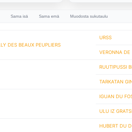
Sama isä
Sama emä
Muodosta sukutaulu
URSS
LLY DES BEAUX PEUPLIERS
VERONNA DE 
RUUTIPUSSI B
TARKATAN GI
IGUAN DU FO
ULU IZ GRATS
HUBERT DU D