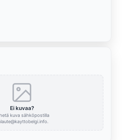
Ei kuvaa?
hetä kuva sähköpostilla
laute@kayttobelgi.info.