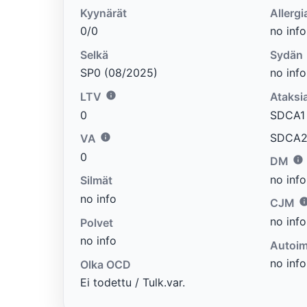
Kyynärät
Allergi
0/0
no info
Selkä
Sydän
SP0 (08/2025)
no info
LTV
Ataksi
0
SDCA1 e
SDCA2 
VA
0
DM
no info
Silmät
no info
CJM
no info
Polvet
no info
Autoim
no info
Olka OCD
Ei todettu / Tulk.var.