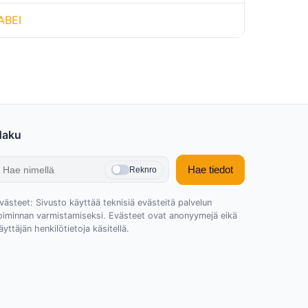
ABEI
Haku
Hae tiedot
Reknro
västeet: Sivusto käyttää teknisiä evästeitä palvelun
oiminnan varmistamiseksi. Evästeet ovat anonyymejä eikä
äyttäjän henkilötietoja käsitellä.