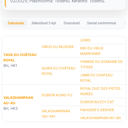
02/2025; Plasmooma: Todettu. Keratiitti: Todettu.
Sukutaulu
Jälkeläiset 5 kpl
Sisarukset
Samat vanhemmat
Sa
LEWIS
VIRUS DU MUSHER
RIKI DU VIEUX
MARRONIER
YAVA DU CHÂTEAU
ROYAL
IYANKEE DU DOMAINE DE
BH, HK1
TITISEE
QUIRA DU CHÂTEAU
ROYAL
JAWA DU CHATEAU
ROYAL
ROYAL DUC DES PISTES
NOIRES
DUBION KUNG-FU
VALKOHAMPAAN
DUBION BUZZY CAT
AU-AU
BH, HK3
FAKAISER'S DENVER
VALKOHAMPAAN
YAY-YAY
VALKOHAMPAAN IAY-IAY