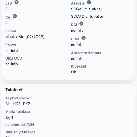
LTV
Ataksia
0
SDCA1 ei tutkittu
SDCA2 ei tutkittu
VA
0
DM
no info
Silmät
Muutoksia (02/2025)
CJM
Polvet
no info
no info
Autoimm.sairaus
Olka OCD
no info
no info
Kivekset
OK
Tulokset
Käyttötulokset
BH, HK3, EK2
Muita tuloksia
Agi1
Luonnetesti/MH
Näyttelytulokset