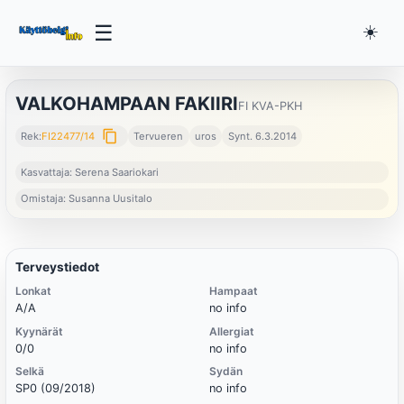
☰
☀️
VALKOHAMPAAN FAKIIRI
FI KVA-PKH
content_copy
Rek:
FI22477/14
Tervueren
uros
Synt. 6.3.2014
Kasvattaja: Serena Saariokari
Omistaja: Susanna Uusitalo
Terveystiedot
Lonkat
Hampaat
A/A
no info
Kyynärät
Allergiat
0/0
no info
Selkä
Sydän
SP0 (09/2018)
no info