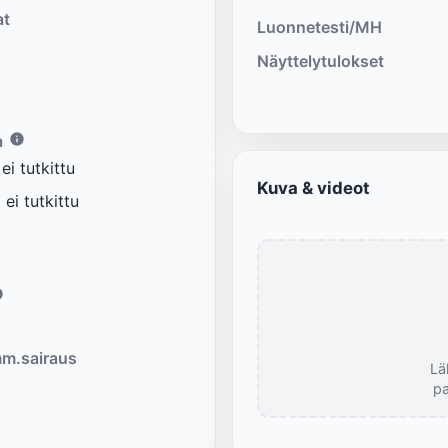
at
Luonnetesti/MH
Näyttelytulokset
a
i tutkittu
Kuva & videot
ei tutkittu
m.sairaus
Lä
pa