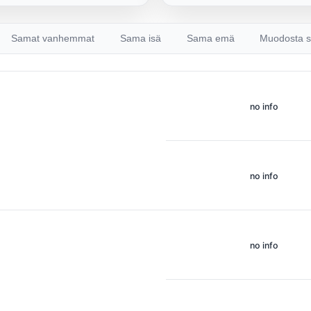
Samat vanhemmat
Sama isä
Sama emä
Muodosta s
no info
no info
no info