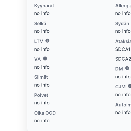
Kyynärät
Allergi
no info
no info
Selkä
Sydän
no info
no info
LTV
Ataksi
no info
SDCA1 e
SDCA2 
VA
no info
DM
no info
Silmät
no info
CJM
no info
Polvet
no info
Autoim
no info
Olka OCD
no info