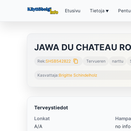
Etusivu
Tietoja
Pentu
JAWA DU CHATEAU R
content_copy
Rek:
SHSB542822
Tervueren
narttu
Kasvattaja:
Brigitte Schindelholz
Terveystiedot
Lonkat
Hampa
A/A
no info