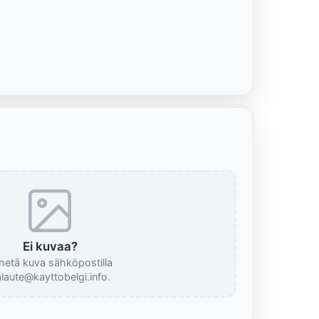
Ei kuvaa?
hetä kuva sähköpostilla
laute@kayttobelgi.info.