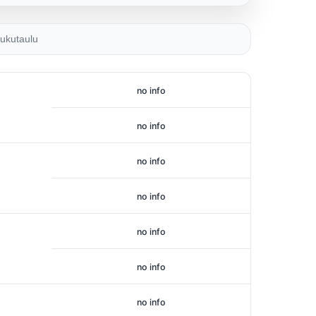
ukutaulu
no info
no info
no info
no info
no info
no info
no info