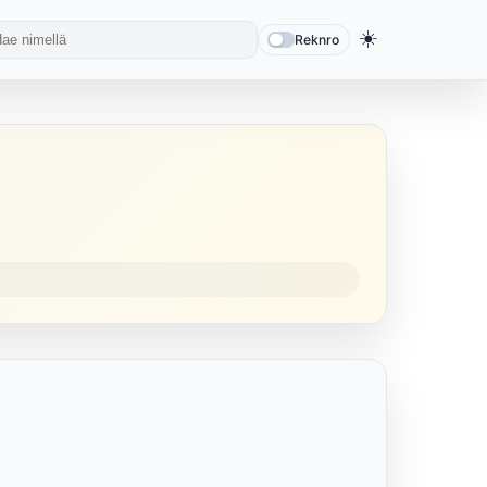
☀️
Reknro