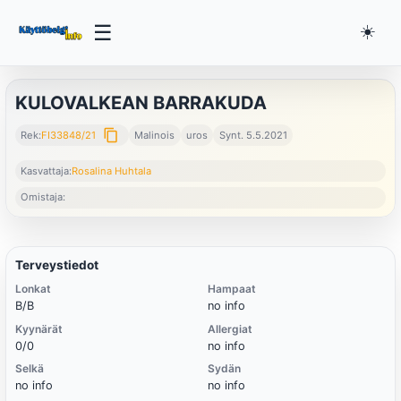
☰
☀️
KULOVALKEAN BARRAKUDA
content_copy
Rek:
FI33848/21
Malinois
uros
Synt. 5.5.2021
Kasvattaja:
Rosalina Huhtala
Omistaja:
Terveystiedot
Lonkat
Hampaat
B/B
no info
Kyynärät
Allergiat
0/0
no info
Selkä
Sydän
no info
no info