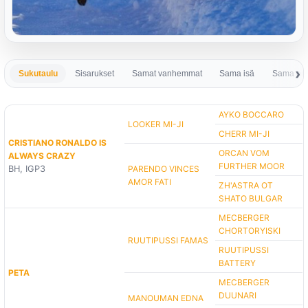
Sukutaulu
Sisarukset
Samat vanhemmat
Sama isä
Sama em
AYKO BOCCARO
LOOKER MI-JI
CHERR MI-JI
CRISTIANO RONALDO IS
ORCAN VOM
ALWAYS CRAZY
FURTHER MOOR
BH, IGP3
PARENDO VINCES
AMOR FATI
ZH'ASTRA OT
SHATO BULGAR
MECBERGER
CHORTORYISKI
RUUTIPUSSI FAMAS
RUUTIPUSSI
BATTERY
PETA
MECBERGER
DUUNARI
MANOUMAN EDNA