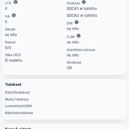
LTV
Ataksia
0
SDCA1 ei tutkittu
SDCA2 ei tutkittu
VA
0
DM
no info
Silmät
no info
CJM
Polvet
no info
0/0
Autoimm.sairaus
Olka OCD
no info
Ei todettu
Kivekset
OK
Tulokset
Käyttötulokset
Muita tuloksia
Luonnetesti/MH
Näyttelytulokset