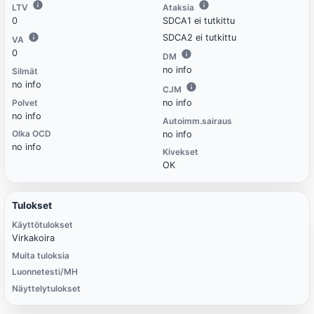
LTV
Ataksia
0
SDCA1 ei tutkittu
SDCA2 ei tutkittu
VA
0
DM
no info
Silmät
no info
CJM
Polvet
no info
no info
Autoimm.sairaus
Olka OCD
no info
no info
Kivekset
OK
Tulokset
Käyttötulokset
Virkakoira
Muita tuloksia
Luonnetesti/MH
Näyttelytulokset