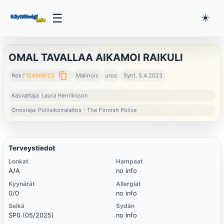
☰
☀️
OMAL TAVALLAA AIKAMOI RAIKULI
content_copy
Rek:
FI24969/23
Malinois
uros
Synt. 5.4.2023
Kasvattaja: Laura Henriksson
Omistaja: Poliisikoiralaitos - The Finnish Police
Terveystiedot
Lonkat
Hampaat
A/A
no info
Kyynärät
Allergiat
0/0
no info
Selkä
Sydän
SP0 (05/2025)
no info