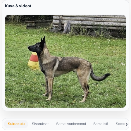
Kuva & videot
Sukutaulu
Sisarukset
Samat vanhemmat
Sama isä
Sama em