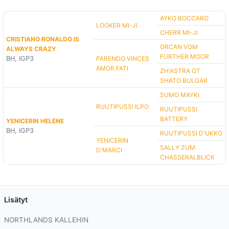
AYKO BOCCARO
LOOKER MI-JI
CHERR MI-JI
CRISTIANO RONALDO IS
ORCAN VOM
ALWAYS CRAZY
FURTHER MOOR
BH, IGP3
PARENDO VINCES
AMOR FATI
ZH'ASTRA OT
SHATO BULGAR
SUMO MAYKI
RUUTIPUSSI ILPO
RUUTIPUSSI
BATTERY
YENICERIN HELENE
BH, IGP3
RUUTIPUSSI D'UKKO
YENICERIN
SALLY ZUM
D'MARCI
CHASSERALBLICK
Lisätyt
NORTHLANDS KALLEHIN