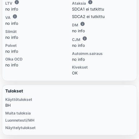
LTV
Ataksia
no info
SDCA1 ei tutkittu
SDCA2 ei tutkittu
VA
no info
DM
no info
Silmät
no info
CJM
Polvet
no info
no info
Autoimm.sairaus
Olka OCD
no info
no info
Kivekset
OK
Tulokset
Käyttötulokset
BH
Muita tuloksia
Luonnetesti/MH
Näyttelytulokset