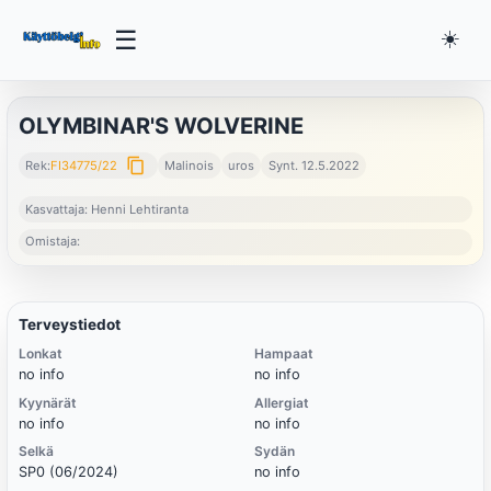
☰
☀️
OLYMBINAR'S WOLVERINE
content_copy
Rek:
FI34775/22
Malinois
uros
Synt. 12.5.2022
Kasvattaja: Henni Lehtiranta
Omistaja:
Terveystiedot
Lonkat
Hampaat
no info
no info
Kyynärät
Allergiat
no info
no info
Selkä
Sydän
SP0 (06/2024)
no info