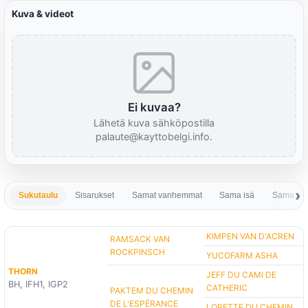
Kuva & videot
Ei kuvaa?
Lähetä kuva sähköpostilla
palaute@kayttobelgi.info.
Sukutaulu
Sisarukset
Samat vanhemmat
Sama isä
Sama em
KIMPEN VAN D'ACREN
RAMSACK VAN
ROCKPINSCH
YUCOFARM ASHA
THORN
JEFF DU CAMI DE
BH, IFH1, IGP2
CATHERIC
PAKTEM DU CHEMIN
DE L'ESPÉRANCE
LORETTE DU CHEMIN