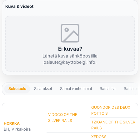
Kuva & videot
Ei kuvaa?
Lähetä kuva sähköpostilla
palaute@kayttobelgi.info.
Sukutaulu
Sisarukset
Samat vanhemmat
Sama isä
Sama em
QUONDOR DES DEUX
POTTOIS
VIDOCQ OF THE
SILVER RAILS
TZIGANE OF THE SILVER
HORKKA
RAILS
BH, Virkakoira
XEDOSS