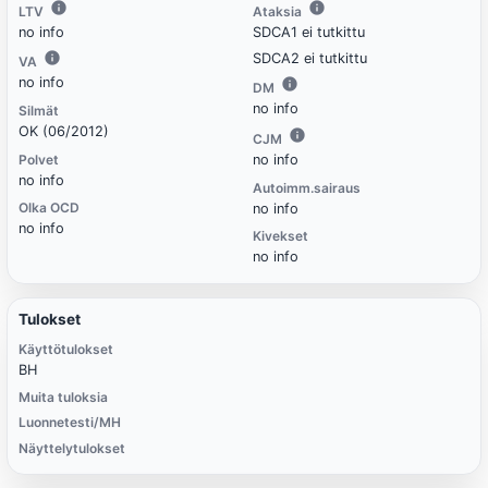
LTV
Ataksia
no info
SDCA1 ei tutkittu
SDCA2 ei tutkittu
VA
no info
DM
no info
Silmät
OK (06/2012)
CJM
Polvet
no info
no info
Autoimm.sairaus
Olka OCD
no info
no info
Kivekset
no info
Tulokset
Käyttötulokset
BH
Muita tuloksia
Luonnetesti/MH
Näyttelytulokset