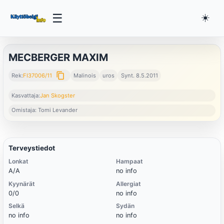
☰
☀️
MECBERGER MAXIM
content_copy
Rek:
FI37006/11
Malinois
uros
Synt. 8.5.2011
Kasvattaja:
Jan Skogster
Omistaja: Tomi Levander
Terveystiedot
Lonkat
Hampaat
A/A
no info
Kyynärät
Allergiat
0/0
no info
Selkä
Sydän
no info
no info