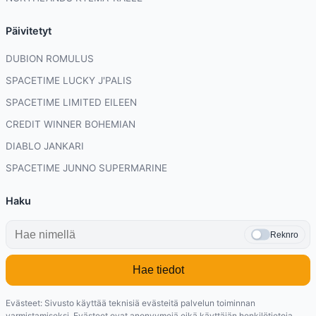
Päivitetyt
DUBION ROMULUS
SPACETIME LUCKY J'PALIS
SPACETIME LIMITED EILEEN
CREDIT WINNER BOHEMIAN
DIABLO JANKARI
SPACETIME JUNNO SUPERMARINE
Haku
Reknro
Hae tiedot
Evästeet: Sivusto käyttää teknisiä evästeitä palvelun toiminnan
varmistamiseksi. Evästeet ovat anonyymejä eikä käyttäjän henkilötietoja