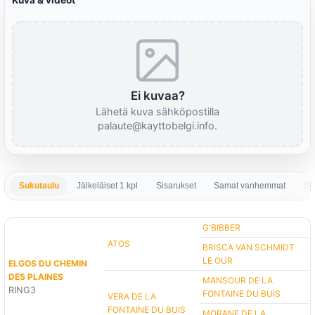
Kuva & videot
Ei kuvaa?
Lähetä kuva sähköpostilla
palaute@kayttobelgi.info.
Sukutaulu
Jälkeläiset 1 kpl
Sisarukset
Samat vanhemmat
Sa
G'BIBBER
ATOS
BRISCA VAN SCHMIDT
LE OUR
ELGOS DU CHEMIN
DES PLAINES
MANSOUR DE LA
RING3
FONTAINE DU BUIS
VERA DE LA
FONTAINE DU BUIS
MORANE DE LA