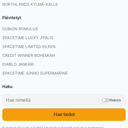
NORTHLANDS KYLMÄ-KALLE
Päivitetyt
DUBION ROMULUS
SPACETIME LUCKY J'PALIS
SPACETIME LIMITED EILEEN
CREDIT WINNER BOHEMIAN
DIABLO JANKARI
SPACETIME JUNNO SUPERMARINE
Haku
Reknro
Hae tiedot
Evästeet: Sivusto käyttää teknisiä evästeitä palvelun toiminnan