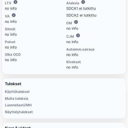
LTV
Ataksia
no info
SDCA1 ei tutkittu
SDCA2 ei tutkittu
VA
no info
DM
no info
Silmät
no info
CJM
Polvet
no info
no info
Autoimm.sairaus
Olka OCD
no info
no info
Kivekset
no info
Tulokset
Käyttötulokset
Muita tuloksia
Luonnetesti/MH
Näyttelytulokset