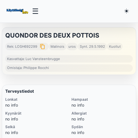
☰
☀️
QUONDOR DES DEUX POTTOIS
content_copy
Rek: LOSH692299
Malinois
uros
Synt. 29.5.1992
Kuollut
Kasvattaja: Luc Vansteenbrugge
Omistaja: Philippe Rocchi
Terveystiedot
Lonkat
Hampaat
no info
no info
Kyynärät
Allergiat
no info
no info
Selkä
Sydän
no info
no info