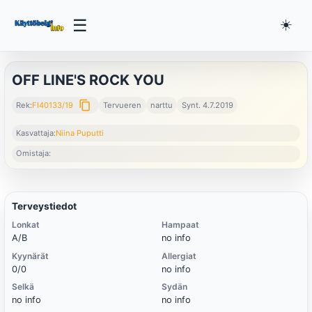
☰
☀️
OFF LINE'S ROCK YOU
content_copy
Rek:
FI40133/19
Tervueren
narttu
Synt. 4.7.2019
Kasvattaja:
Niina Puputti
Omistaja:
Terveystiedot
Lonkat
Hampaat
A/B
no info
Kyynärät
Allergiat
0/0
no info
Selkä
Sydän
no info
no info