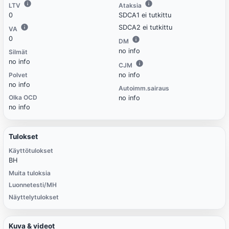
LTV
Ataksia
0
SDCA1 ei tutkittu
SDCA2 ei tutkittu
VA
0
DM
no info
Silmät
no info
CJM
Polvet
no info
no info
Autoimm.sairaus
Olka OCD
no info
no info
Tulokset
Käyttötulokset
BH
Muita tuloksia
Luonnetesti/MH
Näyttelytulokset
Kuva & videot