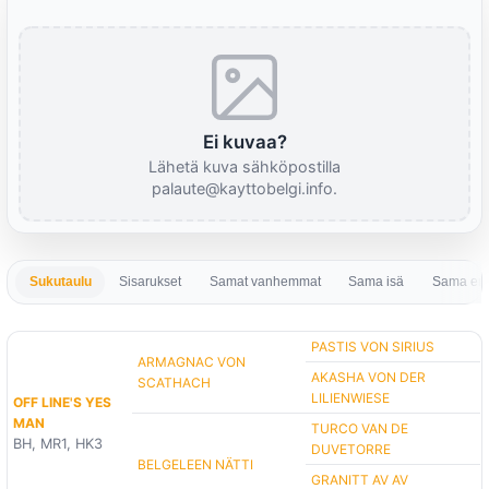
Ei kuvaa?
Lähetä kuva sähköpostilla
palaute@kayttobelgi.info.
Sukutaulu
Sisarukset
Samat vanhemmat
Sama isä
Sama em
PASTIS VON SIRIUS
ARMAGNAC VON
AKASHA VON DER
SCATHACH
LILIENWIESE
OFF LINE'S YES
MAN
TURCO VAN DE
BH, MR1, HK3
DUVETORRE
BELGELEEN NÄTTI
GRANITT AV AV