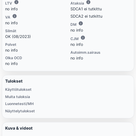
LTV
Ataksia
no info
SDCA1 ei tutkittu
SDCA2 ei tutkittu
VA
no info
DM
no info
Silmät
OK (08/2023)
CJM
Polvet
no info
no info
Autoimm.sairaus
Olka OCD
no info
no info
Tulokset
Käyttötulokset
Muita tuloksia
Luonnetesti/MH
Näyttelytulokset
Kuva & videot