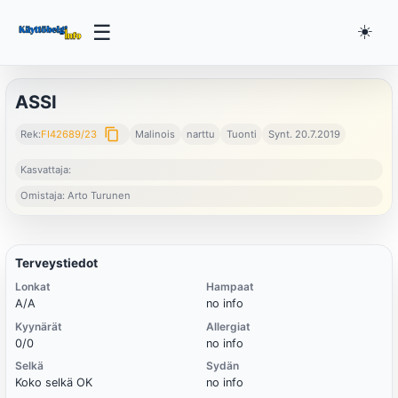
☰
☀️
ASSI
content_copy
Rek:
FI42689/23
Malinois
narttu
Tuonti
Synt. 20.7.2019
Kasvattaja:
Omistaja: Arto Turunen
Terveystiedot
Lonkat
Hampaat
A/A
no info
Kyynärät
Allergiat
0/0
no info
Selkä
Sydän
Koko selkä OK
no info