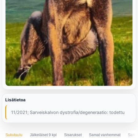
Lisätietoa
11/2021; Sarveiskalvon dystrofia/degeneraatio: todettu
Sukutaulu
Jälkeläiset 9 kpl
Sisarukset
Samat vanhemmat
Sama 